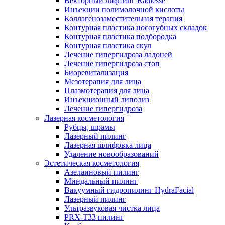
Векторный лифтинг Radiesse
Инъекции полимолочной кислоты
Коллагенозаместительная терапия
Контурная пластика носогубных складок
Контурная пластика подбородка
Контурная пластика скул
Лечение гипергидроза ладоней
Лечение гипергидроза стоп
Биоревитализация
Мезотерапия для лица
Плазмотерапия для лица
Инъекционный липолиз
Лечение гипергидроза
Лазерная косметология
Рубцы, шрамы
Лазерный пилинг
Лазерная шлифовка лица
Удаление новообразований
Эстетическая косметология
Азелаиновый пилинг
Миндальный пилинг
Вакуумный гидропилинг HydraFacial
Лазерный пилинг
Ультразвуковая чистка лица
PRX-T33 пилинг