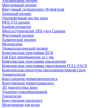
Азелаиновый пилинг
Миндальный пилинг
Вакуумный гидропилинг HydraFacial
Лазерный пилинг
Ультразвуковая чистка лица
PRX-T33 пилинг
Карбокситерапия
Многоступенчатый SPA-уход Сasmara
Феруловый пилинг
Химический пилинг
Мезопилинг
Дерматологический пилинг
Комплексные программы КСК
Full Face преображение за 1 час
Комплексные программы омоложения
Комплексные программы омоложения FULL FACE
Комплексная процедура омоложения Smooth Glow
Дерматология
Консультация дерматовенеролога
Консультация дерматоонколога
3D диагностика лица
Удаление новообразований
Трихология
Консультация трихолога
Мезотерапия для волос