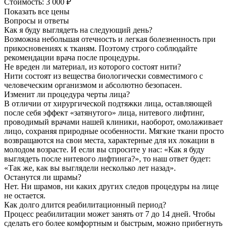
Стоимость:
3 000 ₽
Показать все цены
Вопросы и ответы
Как я буду выглядеть на следующий день?
Возможна небольшая отечность и легкая болезненность при
прикосновениях к тканям. Поэтому строго соблюдайте
рекомендации врача после процедуры.
Не вреден ли материал, из которого состоят нити?
Нити состоят из вещества биологически совместимого с
человеческим организмом и абсолютно безопасен.
Изменит ли процедура черты лица?
В отличии от хирургической подтяжки лица, оставляющей
после себя эффект «затянутого» лица, нитевого лифтинг,
проводимый врачами нашей клиники, наоборот, омолаживает
лицо, сохраняя природные особенности. Мягкие ткани просто
возвращаются на свои места, характерные для их локации в
молодом возрасте. И если вы спросите у нас: «Как я буду
выглядеть после нитевого лифтинга?», то наш ответ будет:
«Так же, как вы выглядели несколько лет назад».
Останутся ли шрамы?
Нет. Ни шрамов, ни каких других следов процедуры на лице
не остается.
Как долго длится реабилитационный период?
Процесс реабилитации может занять от 7 до 14 дней. Чтобы
сделать его более комфортным и быстрым, можно прибегнуть