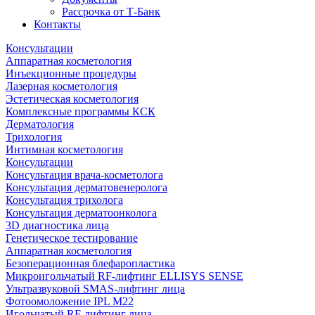
Рассрочка от Т-Банк
Контакты
Консультации
Аппаратная косметология
Инъекционные процедуры
Лазерная косметология
Эстетическая косметология
Комплексные программы КСК
Дерматология
Трихология
Интимная косметология
Консультации
Консультация врача-косметолога
Консультация дерматовенеролога
Консультация трихолога
Консультация дерматоонколога
3D диагностика лица
Генетическое тестирование
Аппаратная косметология
Безоперационная блефаропластика
Микроигольчатый RF-лифтинг ELLISYS SENSE
Ультразвуковой SMAS-лифтинг лица
Фотоомоложение IPL M22
Игольчатый RF-лифтинг лица