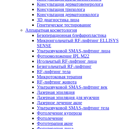
Консультация дерматовенеролога
Консультация трихолога
Консультация дерматоонколога
3D диагностика лица
Генетическое тестирование
Аппаратная косметология
Безоперационная блефаропластика
Микроигольчатый RF-лифтинг ELLISYS
SENSE
Ультразвуковой SMAS-лифтинг лица
Фотоомоложение IPL M22
Игольчатый RF-лифтинг лица
Безигольчатый RF-лифтинг
RF-лифтинг тела
Микротоковая терапия
RF-лифтинг живота
Ультразвуковой SMAS-лифтинг век
Лазерная эпиляция
Лазерная эпиляция для мужчин
Лазерное лечение акне
Ультразвуковой SMAS-лифтинг тела
Фотолечение купероза
Фотолечение
Фототерапия акне
Фототерапия лица