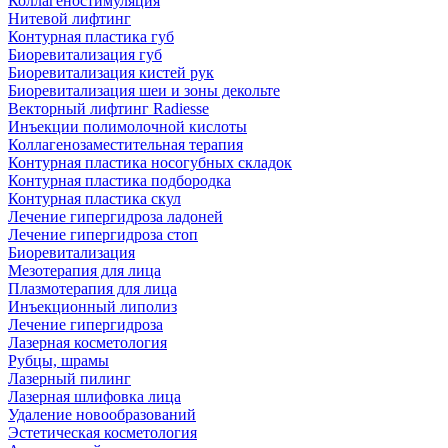
Коллагеностимуляция
Нитевой лифтинг
Контурная пластика губ
Биоревитализация губ
Биоревитализация кистей рук
Биоревитализация шеи и зоны декольте
Векторный лифтинг Radiesse
Инъекции полимолочной кислоты
Коллагенозаместительная терапия
Контурная пластика носогубных складок
Контурная пластика подбородка
Контурная пластика скул
Лечение гипергидроза ладоней
Лечение гипергидроза стоп
Биоревитализация
Мезотерапия для лица
Плазмотерапия для лица
Инъекционный липолиз
Лечение гипергидроза
Лазерная косметология
Рубцы, шрамы
Лазерный пилинг
Лазерная шлифовка лица
Удаление новообразований
Эстетическая косметология