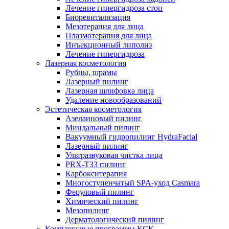
Лечение гипергидроза стоп
Биоревитализация
Мезотерапия для лица
Плазмотерапия для лица
Инъекционный липолиз
Лечение гипергидроза
Лазерная косметология
Рубцы, шрамы
Лазерный пилинг
Лазерная шлифовка лица
Удаление новообразований
Эстетическая косметология
Азелаиновый пилинг
Миндальный пилинг
Вакуумный гидропилинг HydraFacial
Лазерный пилинг
Ультразвуковая чистка лица
PRX-T33 пилинг
Карбокситерапия
Многоступенчатый SPA-уход Сasmara
Феруловый пилинг
Химический пилинг
Мезопилинг
Дерматологический пилинг
Комплексные программы КСК