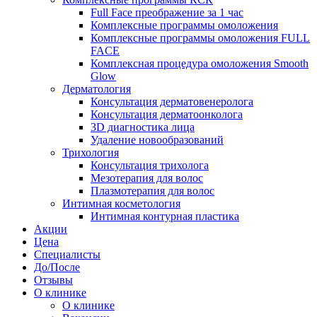
Full Face преображение за 1 час
Комплексные программы омоложения
Комплексные программы омоложения FULL
FACE
Комплексная процедура омоложения Smooth
Glow
Дерматология
Консультация дерматовенеролога
Консультация дерматоонколога
3D диагностика лица
Удаление новообразований
Трихология
Консультация трихолога
Мезотерапия для волос
Плазмотерапия для волос
Интимная косметология
Интимная контурная пластика
Акции
Цена
Специалисты
До/После
Отзывы
О клинике
О клинике