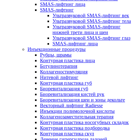
SMAS-лифтинг лица
SMAS-лифтинг
Ультразвуковой SMAS-лифтинг век
Ультразвуковой SMAS-лифтинг тела
Ультразвуковой SMAS-лифтинг
нижней трети лица и шеи
Ультразвуковой SMAS-лифтинг глаз
SMAS-лифтинг лица
Инъекционные процедуры
Рубцы, шрамы
Контурная пластика лица
Ботулинотерапия
Коллагеностимуляция
Нитевой лифтинг
Контурная пластика губ
Биоревитализация губ
Биоревитализация кистей рук
Биоревитализация шеи и зоны декольте
Векторный лифтинг Radiesse
Инъекции полимолочной кислоты
Коллагенозаместительная терапия
Контурная пластика носогубных складок
Контурная пластика подбородка
Контурная пластика скул
Лечение гипергидроза ладоней