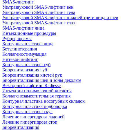
SMAS-лифтинг
Ультразвуковой SMAS-лифтинг век
Ультразвуковой SMAS-лифтинг тела
Ультразвуковой SMAS-лифтинг нижней трети лица и шеи
Ультразвуковой SMAS-лифтинг глаз
SMAS-лифтинг лица
Инъекционные процедуры
Рубцы, шрамы
Контурная пластика лица
Ботулинотерапия
Коллагеностимуляция
Нитевой лифтинг
Контурная пластика губ
Биоревитализация губ
Биоревитализация кистей рук
Биоревитализация шеи и зоны декольте
Векторный лифтинг Radiesse
Инъекции полимолочной кислоты
Коллагенозаместительная терапия
Контурная пластика носогубных складок
Контурная пластика подбородка
Контурная пластика скул
Лечение гипергидроза ладоней
Лечение гипергидроза стоп
Биоревитализация