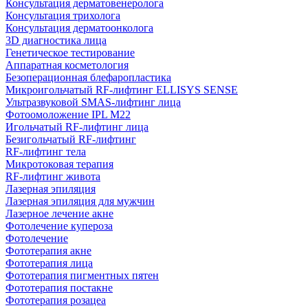
Консультация дерматовенеролога
Консультация трихолога
Консультация дерматоонколога
3D диагностика лица
Генетическое тестирование
Аппаратная косметология
Безоперационная блефаропластика
Микроигольчатый RF-лифтинг ELLISYS SENSE
Ультразвуковой SMAS-лифтинг лица
Фотоомоложение IPL M22
Игольчатый RF-лифтинг лица
Безигольчатый RF-лифтинг
RF-лифтинг тела
Микротоковая терапия
RF-лифтинг живота
Лазерная эпиляция
Лазерная эпиляция для мужчин
Лазерное лечение акне
Фотолечение купероза
Фотолечение
Фототерапия акне
Фототерапия лица
Фототерапия пигментных пятен
Фототерапия постакне
Фототерапия розацеа