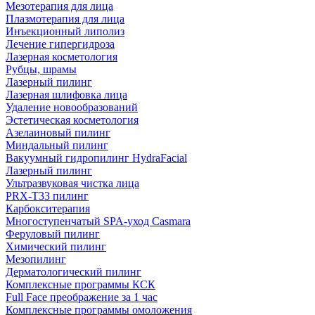
Мезотерапия для лица
Плазмотерапия для лица
Инъекционный липолиз
Лечение гипергидроза
Лазерная косметология
Рубцы, шрамы
Лазерный пилинг
Лазерная шлифовка лица
Удаление новообразований
Эстетическая косметология
Азелаиновый пилинг
Миндальный пилинг
Вакуумный гидропилинг HydraFacial
Лазерный пилинг
Ультразвуковая чистка лица
PRX-T33 пилинг
Карбокситерапия
Многоступенчатый SPA-уход Сasmara
Феруловый пилинг
Химический пилинг
Мезопилинг
Дерматологический пилинг
Комплексные программы КСК
Full Face преображение за 1 час
Комплексные программы омоложения