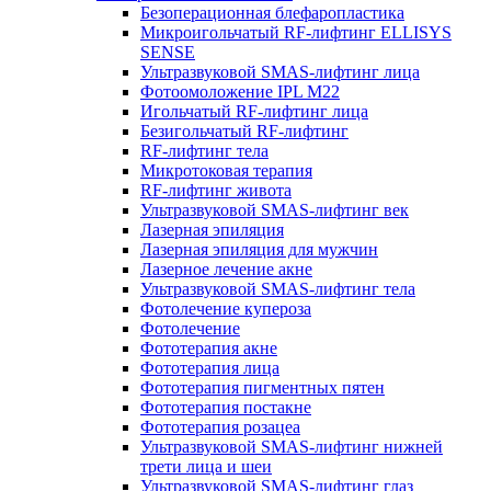
Безоперационная блефаропластика
Микроигольчатый RF-лифтинг ELLISYS
SENSE
Ультразвуковой SMAS-лифтинг лица
Фотоомоложение IPL M22
Игольчатый RF-лифтинг лица
Безигольчатый RF-лифтинг
RF-лифтинг тела
Микротоковая терапия
RF-лифтинг живота
Ультразвуковой SMAS-лифтинг век
Лазерная эпиляция
Лазерная эпиляция для мужчин
Лазерное лечение акне
Ультразвуковой SMAS-лифтинг тела
Фотолечение купероза
Фотолечение
Фототерапия акне
Фототерапия лица
Фототерапия пигментных пятен
Фототерапия постакне
Фототерапия розацеа
Ультразвуковой SMAS-лифтинг нижней
трети лица и шеи
Ультразвуковой SMAS-лифтинг глаз