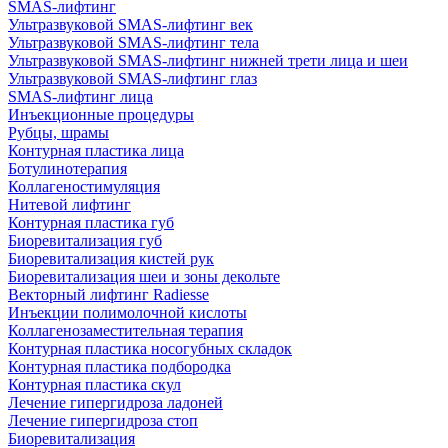
SMAS-лифтинг
Ультразвуковой SMAS-лифтинг век
Ультразвуковой SMAS-лифтинг тела
Ультразвуковой SMAS-лифтинг нижней трети лица и шеи
Ультразвуковой SMAS-лифтинг глаз
SMAS-лифтинг лица
Инъекционные процедуры
Рубцы, шрамы
Контурная пластика лица
Ботулинотерапия
Коллагеностимуляция
Нитевой лифтинг
Контурная пластика губ
Биоревитализация губ
Биоревитализация кистей рук
Биоревитализация шеи и зоны декольте
Векторный лифтинг Radiesse
Инъекции полимолочной кислоты
Коллагенозаместительная терапия
Контурная пластика носогубных складок
Контурная пластика подбородка
Контурная пластика скул
Лечение гипергидроза ладоней
Лечение гипергидроза стоп
Биоревитализация