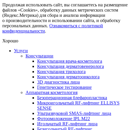
Продолжая использовать сайт, вы соглашаетесь на размещение
файлов «Cookies», обработку данных метрических систем
(Яндекс.Метрика) для сбора и анализа информации
о производительности и использовании сайта, и обработку
персональных данных.
Ознакомиться с политикой
конфиденциальности
.
Хорошо
Услуги
Консультации
Консультация врача-косметолога
Консультация дерматовенеролога
Консультация трихолога
Консультация дерматоонколога
3D диагностика лица
Генетическое тестирование
Аппаратная косметология
Безоперационная блефаропластика
Микроигольчатый RF-лифтинг ELLISYS
SENSE
Ультразвуковой SMAS-лифтинг лица
Фотоомоложение IPL M22
Игольчатый RF-лифтинг лица
Безигольчатый RF-лифтинг