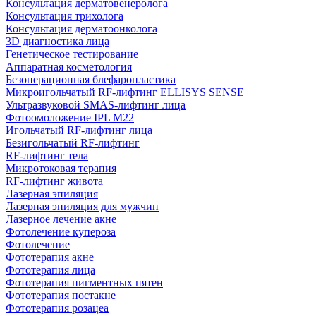
Консультация дерматовенеролога
Консультация трихолога
Консультация дерматоонколога
3D диагностика лица
Генетическое тестирование
Аппаратная косметология
Безоперационная блефаропластика
Микроигольчатый RF-лифтинг ELLISYS SENSE
Ультразвуковой SMAS-лифтинг лица
Фотоомоложение IPL M22
Игольчатый RF-лифтинг лица
Безигольчатый RF-лифтинг
RF-лифтинг тела
Микротоковая терапия
RF-лифтинг живота
Лазерная эпиляция
Лазерная эпиляция для мужчин
Лазерное лечение акне
Фотолечение купероза
Фотолечение
Фототерапия акне
Фототерапия лица
Фототерапия пигментных пятен
Фототерапия постакне
Фототерапия розацеа