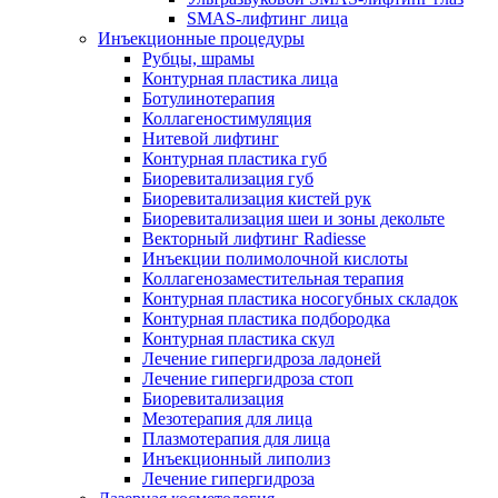
SMAS-лифтинг лица
Инъекционные процедуры
Рубцы, шрамы
Контурная пластика лица
Ботулинотерапия
Коллагеностимуляция
Нитевой лифтинг
Контурная пластика губ
Биоревитализация губ
Биоревитализация кистей рук
Биоревитализация шеи и зоны декольте
Векторный лифтинг Radiesse
Инъекции полимолочной кислоты
Коллагенозаместительная терапия
Контурная пластика носогубных складок
Контурная пластика подбородка
Контурная пластика скул
Лечение гипергидроза ладоней
Лечение гипергидроза стоп
Биоревитализация
Мезотерапия для лица
Плазмотерапия для лица
Инъекционный липолиз
Лечение гипергидроза