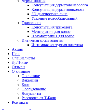
Дерматология
Консультация дерматовенеролога
Консультация дерматоонколога
3D диагностика лица
Удаление новообразований
Трихология
Консультация трихолога
Мезотерапия для волос
Плазмотерапия для волос
Интимная косметология
Интимная контурная пластика
Акции
Цена
Специалисты
До/После
Отзывы
О клинике
О клинике
Вакансии
Блог
Оборудование
Документы
Рассрочка от Т-Банк
Контакты