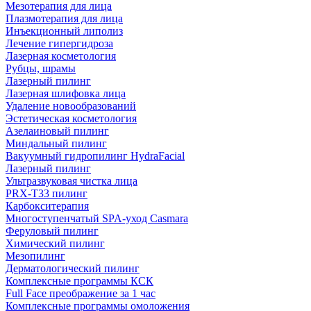
Мезотерапия для лица
Плазмотерапия для лица
Инъекционный липолиз
Лечение гипергидроза
Лазерная косметология
Рубцы, шрамы
Лазерный пилинг
Лазерная шлифовка лица
Удаление новообразований
Эстетическая косметология
Азелаиновый пилинг
Миндальный пилинг
Вакуумный гидропилинг HydraFacial
Лазерный пилинг
Ультразвуковая чистка лица
PRX-T33 пилинг
Карбокситерапия
Многоступенчатый SPA-уход Сasmara
Феруловый пилинг
Химический пилинг
Мезопилинг
Дерматологический пилинг
Комплексные программы КСК
Full Face преображение за 1 час
Комплексные программы омоложения