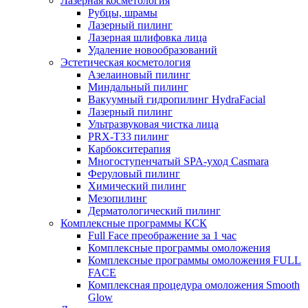
Лазерная косметология
Рубцы, шрамы
Лазерный пилинг
Лазерная шлифовка лица
Удаление новообразований
Эстетическая косметология
Азелаиновый пилинг
Миндальный пилинг
Вакуумный гидропилинг HydraFacial
Лазерный пилинг
Ультразвуковая чистка лица
PRX-T33 пилинг
Карбокситерапия
Многоступенчатый SPA-уход Сasmara
Феруловый пилинг
Химический пилинг
Мезопилинг
Дерматологический пилинг
Комплексные программы КСК
Full Face преображение за 1 час
Комплексные программы омоложения
Комплексные программы омоложения FULL
FACE
Комплексная процедура омоложения Smooth
Glow