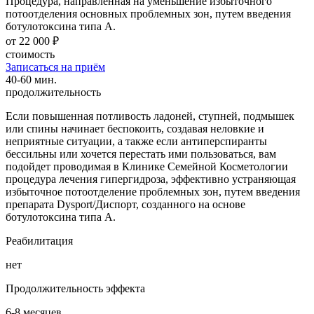
Процедура, направленная на уменьшение избыточного
потоотделения основных проблемных зон, путем введения
ботулотоксина типа А.
от 22 000 ₽
стоимость
Записаться на приём
40-60 мин.
продолжительность
Если повышенная потливость ладоней, ступней, подмышек
или спины начинает беспокоить, создавая неловкие и
неприятные ситуации, а также если антиперспиранты
бессильны или хочется перестать ими пользоваться, вам
подойдет проводимая в Клинике Семейной Косметологии
процедура лечения гипергидроза, эффективно устраняющая
избыточное потоотделение проблемных зон, путем введения
препарата Dysport/Диспорт, созданного на основе
ботулотоксина типа А.
Реабилитация
нет
Продолжительность эффекта
6-8 месяцев