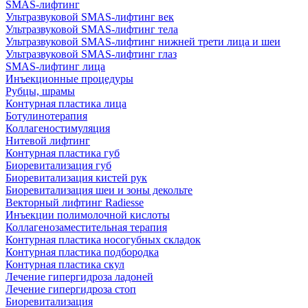
SMAS-лифтинг
Ультразвуковой SMAS-лифтинг век
Ультразвуковой SMAS-лифтинг тела
Ультразвуковой SMAS-лифтинг нижней трети лица и шеи
Ультразвуковой SMAS-лифтинг глаз
SMAS-лифтинг лица
Инъекционные процедуры
Рубцы, шрамы
Контурная пластика лица
Ботулинотерапия
Коллагеностимуляция
Нитевой лифтинг
Контурная пластика губ
Биоревитализация губ
Биоревитализация кистей рук
Биоревитализация шеи и зоны декольте
Векторный лифтинг Radiesse
Инъекции полимолочной кислоты
Коллагенозаместительная терапия
Контурная пластика носогубных складок
Контурная пластика подбородка
Контурная пластика скул
Лечение гипергидроза ладоней
Лечение гипергидроза стоп
Биоревитализация