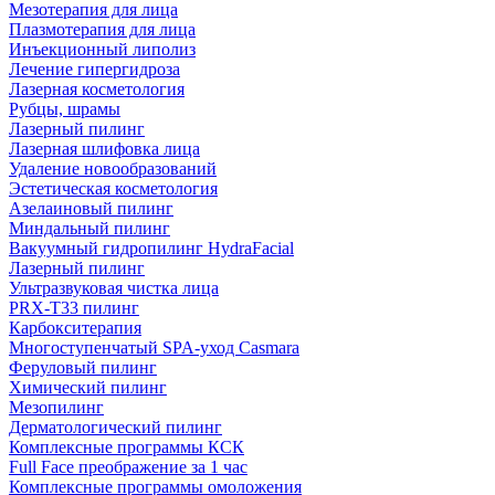
Мезотерапия для лица
Плазмотерапия для лица
Инъекционный липолиз
Лечение гипергидроза
Лазерная косметология
Рубцы, шрамы
Лазерный пилинг
Лазерная шлифовка лица
Удаление новообразований
Эстетическая косметология
Азелаиновый пилинг
Миндальный пилинг
Вакуумный гидропилинг HydraFacial
Лазерный пилинг
Ультразвуковая чистка лица
PRX-T33 пилинг
Карбокситерапия
Многоступенчатый SPA-уход Сasmara
Феруловый пилинг
Химический пилинг
Мезопилинг
Дерматологический пилинг
Комплексные программы КСК
Full Face преображение за 1 час
Комплексные программы омоложения