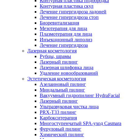
Контурная пластика подбородка
Контурная пластика скул
Лечение гипергидроза ладоней
Лечение гипергидроза стоп
Биоревитализация
Мезотерапия для лица
Плазмотерапия для лица
Инъекционный липолиз
Лечение гипергидроза
Лазерная косметология
Рубцы, шрамы
Лазерный пилинг
Лазерная шлифовка лица
Удаление новообразований
Эстетическая косметология
Азелаиновый пилинг
Миндальный пилинг
Вакуумный гидропилинг HydraFacial
Лазерный пилинг
Ультразвуковая чистка лица
PRX-T33 пилинг
Карбокситерапия
Многоступенчатый SPA-уход Сasmara
Феруловый пилинг
Химический пилинг