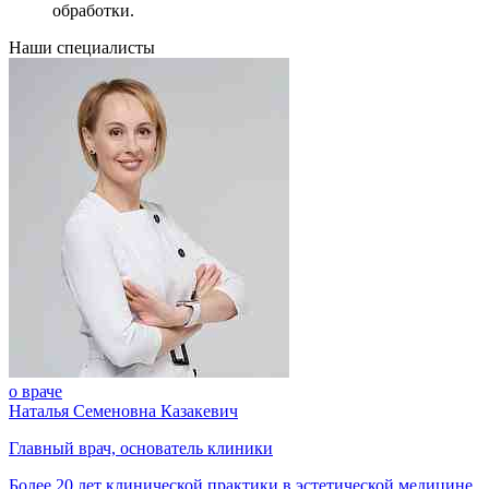
обработки.
Наши специалисты
о враче
Наталья Семеновна Казакевич
Главный врач, основатель клиники
Более 20 лет клинической практики в эстетической медицине