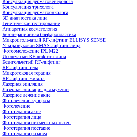
Консультация дерматовенеролога
Консультация трихолога
Консультация дерматоонколога
3D диагностика лица
Генетическое тестирование
Аппаратная косметология
Безоперационная блефаропластика
Микроигольчатый RF-лифтинг ELLISYS SENSE
Ультразвуковой SMAS-лифтинг лица
Фотоомоложение IPL M22
Игольчатый RF-лифтинг лица
Безигольчатый RF-лифтинг
RF-лифтинг тела
Микротоковая терапия
RF-лифтинг живота
Лазерная эпиляция
Лазерная эпиляция для мужчин
Лазерное лечение акне
Фотолечение купероза
Фотолечение
Фототерапия акне
Фототерапия лица
Фототерапия пигментных пятен
Фототерапия постакне
Фототерапия розацеа