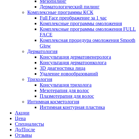
Мезопилинг
Дерматологический пилинг
Комплексные программы КСК
Full Face преображение за 1 час
Комплексные программы омоложения
Комплексные программы омоложения FULL
FACE
Комплексная процедура омоложения Smooth
Glow
Дерматология
Консультация дерматовенеролога
Консультация дерматоонколога
3D диагностика лица
Удаление новообразований
Трихология
Консультация трихолога
Мезотерапия для волос
Плазмотерапия для волос
Интимная косметология
Интимная контурная пластика
Акции
Цена
Специалисты
До/После
Отзывы