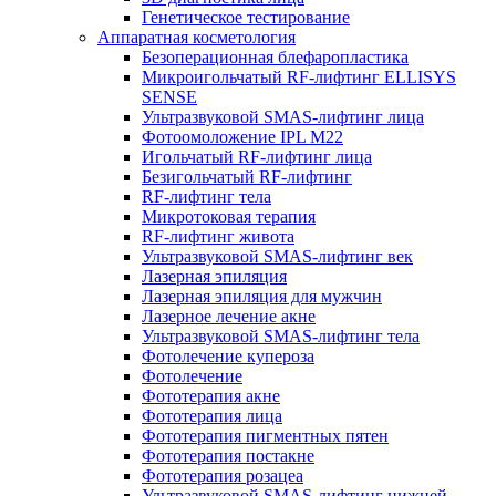
Генетическое тестирование
Аппаратная косметология
Безоперационная блефаропластика
Микроигольчатый RF-лифтинг ELLISYS
SENSE
Ультразвуковой SMAS-лифтинг лица
Фотоомоложение IPL M22
Игольчатый RF-лифтинг лица
Безигольчатый RF-лифтинг
RF-лифтинг тела
Микротоковая терапия
RF-лифтинг живота
Ультразвуковой SMAS-лифтинг век
Лазерная эпиляция
Лазерная эпиляция для мужчин
Лазерное лечение акне
Ультразвуковой SMAS-лифтинг тела
Фотолечение купероза
Фотолечение
Фототерапия акне
Фототерапия лица
Фототерапия пигментных пятен
Фототерапия постакне
Фототерапия розацеа
Ультразвуковой SMAS-лифтинг нижней