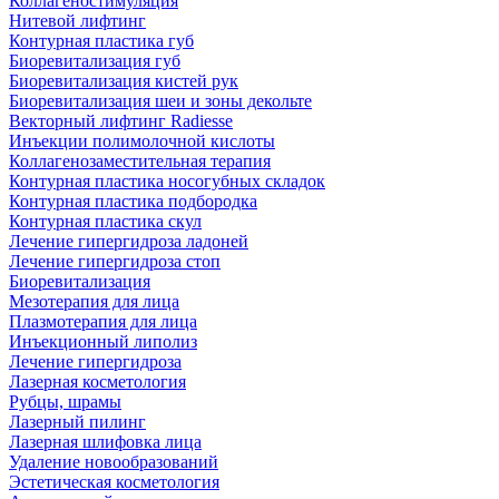
Коллагеностимуляция
Нитевой лифтинг
Контурная пластика губ
Биоревитализация губ
Биоревитализация кистей рук
Биоревитализация шеи и зоны декольте
Векторный лифтинг Radiesse
Инъекции полимолочной кислоты
Коллагенозаместительная терапия
Контурная пластика носогубных складок
Контурная пластика подбородка
Контурная пластика скул
Лечение гипергидроза ладоней
Лечение гипергидроза стоп
Биоревитализация
Мезотерапия для лица
Плазмотерапия для лица
Инъекционный липолиз
Лечение гипергидроза
Лазерная косметология
Рубцы, шрамы
Лазерный пилинг
Лазерная шлифовка лица
Удаление новообразований
Эстетическая косметология