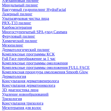
Азелаиновый пилинг
Миндальный пилинг
Вакуумный гидропилинг HydraFacial
Лазерный пилинг
Ультразвуковая чистка лица
PRX-T33 пилинг
Карбокситерапия
Многоступенчатый SPA-уход Сasmara
Феруловый пилинг
Химический пилинг
Мезопилинг
Дерматологический пилинг
Комплексные программы КСК
Full Face преображение за 1 час
Комплексные программы омоложения
Комплексные программы омоложения FULL FACE
Комплексная процедура омоложения Smooth Glow
Дерматология
Консультация дерматовенеролога
Консультация дерматоонколога
3D диагностика лица
Удаление новообразований
Трихология
Консультация трихолога
Мезотерапия для волос