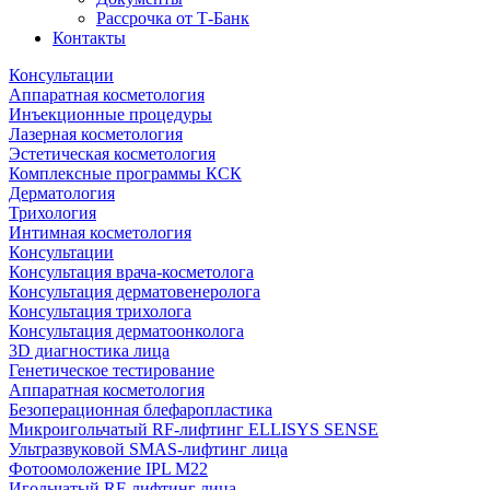
Рассрочка от Т-Банк
Контакты
Консультации
Аппаратная косметология
Инъекционные процедуры
Лазерная косметология
Эстетическая косметология
Комплексные программы КСК
Дерматология
Трихология
Интимная косметология
Консультации
Консультация врача-косметолога
Консультация дерматовенеролога
Консультация трихолога
Консультация дерматоонколога
3D диагностика лица
Генетическое тестирование
Аппаратная косметология
Безоперационная блефаропластика
Микроигольчатый RF-лифтинг ELLISYS SENSE
Ультразвуковой SMAS-лифтинг лица
Фотоомоложение IPL M22
Игольчатый RF-лифтинг лица