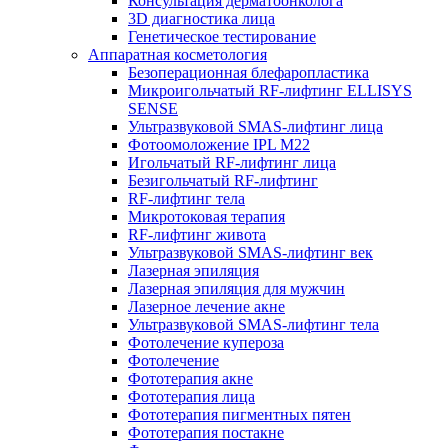
Консультация дерматоонколога
3D диагностика лица
Генетическое тестирование
Аппаратная косметология
Безоперационная блефаропластика
Микроигольчатый RF-лифтинг ELLISYS
SENSE
Ультразвуковой SMAS-лифтинг лица
Фотоомоложение IPL M22
Игольчатый RF-лифтинг лица
Безигольчатый RF-лифтинг
RF-лифтинг тела
Микротоковая терапия
RF-лифтинг живота
Ультразвуковой SMAS-лифтинг век
Лазерная эпиляция
Лазерная эпиляция для мужчин
Лазерное лечение акне
Ультразвуковой SMAS-лифтинг тела
Фотолечение купероза
Фотолечение
Фототерапия акне
Фототерапия лица
Фототерапия пигментных пятен
Фототерапия постакне