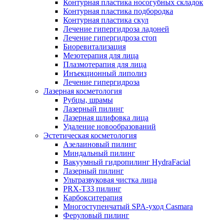
Контурная пластика носогубных складок
Контурная пластика подбородка
Контурная пластика скул
Лечение гипергидроза ладоней
Лечение гипергидроза стоп
Биоревитализация
Мезотерапия для лица
Плазмотерапия для лица
Инъекционный липолиз
Лечение гипергидроза
Лазерная косметология
Рубцы, шрамы
Лазерный пилинг
Лазерная шлифовка лица
Удаление новообразований
Эстетическая косметология
Азелаиновый пилинг
Миндальный пилинг
Вакуумный гидропилинг HydraFacial
Лазерный пилинг
Ультразвуковая чистка лица
PRX-T33 пилинг
Карбокситерапия
Многоступенчатый SPA-уход Сasmara
Феруловый пилинг