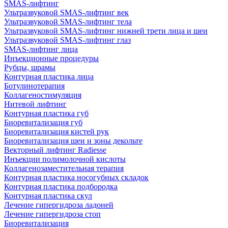
SMAS-лифтинг
Ультразвуковой SMAS-лифтинг век
Ультразвуковой SMAS-лифтинг тела
Ультразвуковой SMAS-лифтинг нижней трети лица и шеи
Ультразвуковой SMAS-лифтинг глаз
SMAS-лифтинг лица
Инъекционные процедуры
Рубцы, шрамы
Контурная пластика лица
Ботулинотерапия
Коллагеностимуляция
Нитевой лифтинг
Контурная пластика губ
Биоревитализация губ
Биоревитализация кистей рук
Биоревитализация шеи и зоны декольте
Векторный лифтинг Radiesse
Инъекции полимолочной кислоты
Коллагенозаместительная терапия
Контурная пластика носогубных складок
Контурная пластика подбородка
Контурная пластика скул
Лечение гипергидроза ладоней
Лечение гипергидроза стоп
Биоревитализация