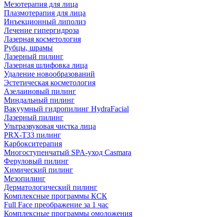
Мезотерапия для лица
Плазмотерапия для лица
Инъекционный липолиз
Лечение гипергидроза
Лазерная косметология
Рубцы, шрамы
Лазерный пилинг
Лазерная шлифовка лица
Удаление новообразований
Эстетическая косметология
Азелаиновый пилинг
Миндальный пилинг
Вакуумный гидропилинг HydraFacial
Лазерный пилинг
Ультразвуковая чистка лица
PRX-T33 пилинг
Карбокситерапия
Многоступенчатый SPA-уход Сasmara
Феруловый пилинг
Химический пилинг
Мезопилинг
Дерматологический пилинг
Комплексные программы КСК
Full Face преображение за 1 час
Комплексные программы омоложения