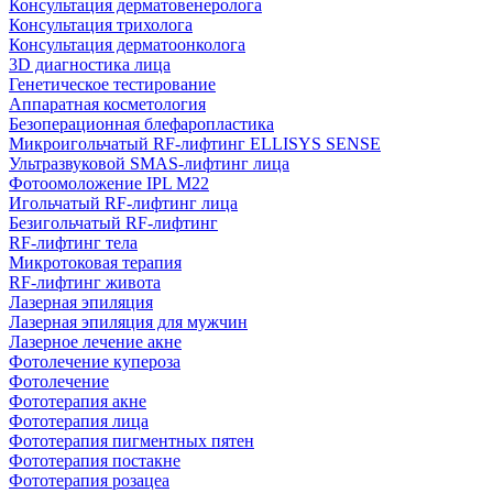
Консультация дерматовенеролога
Консультация трихолога
Консультация дерматоонколога
3D диагностика лица
Генетическое тестирование
Аппаратная косметология
Безоперационная блефаропластика
Микроигольчатый RF-лифтинг ELLISYS SENSE
Ультразвуковой SMAS-лифтинг лица
Фотоомоложение IPL M22
Игольчатый RF-лифтинг лица
Безигольчатый RF-лифтинг
RF-лифтинг тела
Микротоковая терапия
RF-лифтинг живота
Лазерная эпиляция
Лазерная эпиляция для мужчин
Лазерное лечение акне
Фотолечение купероза
Фотолечение
Фототерапия акне
Фототерапия лица
Фототерапия пигментных пятен
Фототерапия постакне
Фототерапия розацеа