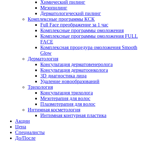
Химический пилинг
Мезопилинг
Дерматологический пилинг
Комплексные программы КСК
Full Face преображение за 1 час
Комплексные программы омоложения
Комплексные программы омоложения FULL
FACE
Комплексная процедура омоложения Smooth
Glow
Дерматология
Консультация дерматовенеролога
Консультация дерматоонколога
3D диагностика лица
Удаление новообразований
Трихология
Консультация трихолога
Мезотерапия для волос
Плазмотерапия для волос
Интимная косметология
Интимная контурная пластика
Акции
Цена
Специалисты
До/После