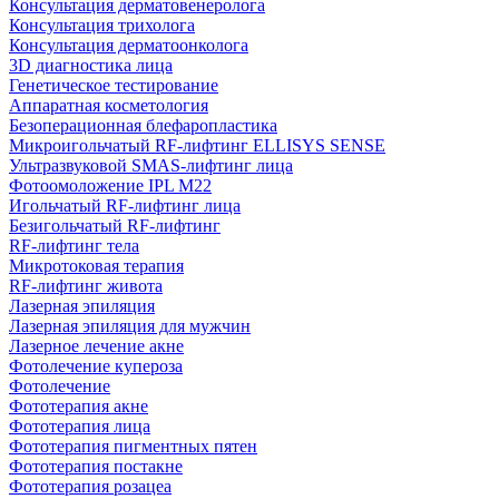
Консультация дерматовенеролога
Консультация трихолога
Консультация дерматоонколога
3D диагностика лица
Генетическое тестирование
Аппаратная косметология
Безоперационная блефаропластика
Микроигольчатый RF-лифтинг ELLISYS SENSE
Ультразвуковой SMAS-лифтинг лица
Фотоомоложение IPL M22
Игольчатый RF-лифтинг лица
Безигольчатый RF-лифтинг
RF-лифтинг тела
Микротоковая терапия
RF-лифтинг живота
Лазерная эпиляция
Лазерная эпиляция для мужчин
Лазерное лечение акне
Фотолечение купероза
Фотолечение
Фототерапия акне
Фототерапия лица
Фототерапия пигментных пятен
Фототерапия постакне
Фототерапия розацеа