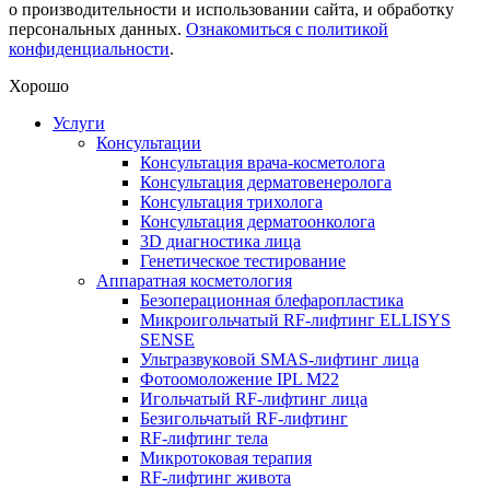
о производительности и использовании сайта, и обработку
персональных данных.
Ознакомиться с политикой
конфиденциальности
.
Хорошо
Услуги
Консультации
Консультация врача-косметолога
Консультация дерматовенеролога
Консультация трихолога
Консультация дерматоонколога
3D диагностика лица
Генетическое тестирование
Аппаратная косметология
Безоперационная блефаропластика
Микроигольчатый RF-лифтинг ELLISYS
SENSE
Ультразвуковой SMAS-лифтинг лица
Фотоомоложение IPL M22
Игольчатый RF-лифтинг лица
Безигольчатый RF-лифтинг
RF-лифтинг тела
Микротоковая терапия
RF-лифтинг живота