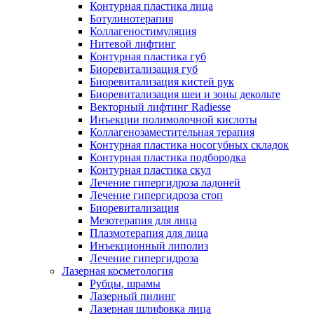
Контурная пластика лица
Ботулинотерапия
Коллагеностимуляция
Нитевой лифтинг
Контурная пластика губ
Биоревитализация губ
Биоревитализация кистей рук
Биоревитализация шеи и зоны декольте
Векторный лифтинг Radiesse
Инъекции полимолочной кислоты
Коллагенозаместительная терапия
Контурная пластика носогубных складок
Контурная пластика подбородка
Контурная пластика скул
Лечение гипергидроза ладоней
Лечение гипергидроза стоп
Биоревитализация
Мезотерапия для лица
Плазмотерапия для лица
Инъекционный липолиз
Лечение гипергидроза
Лазерная косметология
Рубцы, шрамы
Лазерный пилинг
Лазерная шлифовка лица