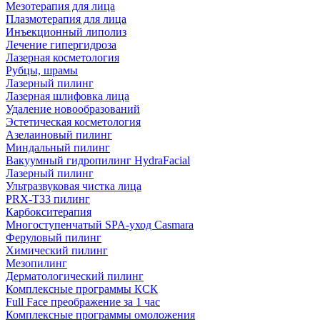
Мезотерапия для лица
Плазмотерапия для лица
Инъекционный липолиз
Лечение гипергидроза
Лазерная косметология
Рубцы, шрамы
Лазерный пилинг
Лазерная шлифовка лица
Удаление новообразований
Эстетическая косметология
Азелаиновый пилинг
Миндальный пилинг
Вакуумный гидропилинг HydraFacial
Лазерный пилинг
Ультразвуковая чистка лица
PRX-T33 пилинг
Карбокситерапия
Многоступенчатый SPA-уход Сasmara
Феруловый пилинг
Химический пилинг
Мезопилинг
Дерматологический пилинг
Комплексные программы КСК
Full Face преображение за 1 час
Комплексные программы омоложения