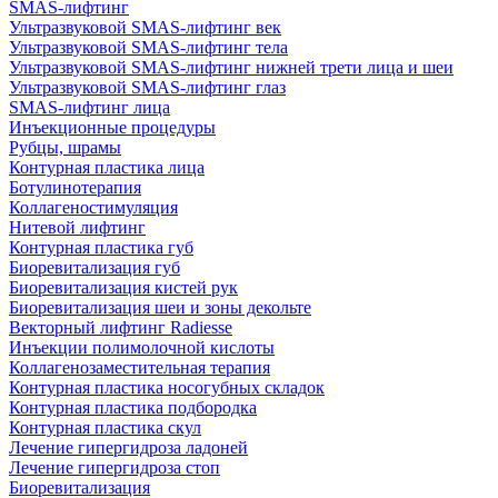
SMAS-лифтинг
Ультразвуковой SMAS-лифтинг век
Ультразвуковой SMAS-лифтинг тела
Ультразвуковой SMAS-лифтинг нижней трети лица и шеи
Ультразвуковой SMAS-лифтинг глаз
SMAS-лифтинг лица
Инъекционные процедуры
Рубцы, шрамы
Контурная пластика лица
Ботулинотерапия
Коллагеностимуляция
Нитевой лифтинг
Контурная пластика губ
Биоревитализация губ
Биоревитализация кистей рук
Биоревитализация шеи и зоны декольте
Векторный лифтинг Radiesse
Инъекции полимолочной кислоты
Коллагенозаместительная терапия
Контурная пластика носогубных складок
Контурная пластика подбородка
Контурная пластика скул
Лечение гипергидроза ладоней
Лечение гипергидроза стоп
Биоревитализация