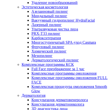
Удаление новообразований
Эстетическая косметология
Азелаиновый пилинг
Миндальный пилинг
Вакуумный гидропилинг HydraFacial
Лазерный пилинг
Ультразвуковая чистка лица
PRX-T33 пилинг
Карбокситерапия
Многоступенчатый SPA-уход Сasmara
Феруловый пилинг
Химический пилинг
Мезопилинг
Дерматологический пилинг
Комплексные программы КСК
Full Face преображение за 1 час
Комплексные программы омоложения
Комплексные программы омоложения FULL
FACE
Комплексная процедура омоложения Smooth
Glow
Дерматология
Консультация дерматовенеролога
Консультация дерматоонколога
3D диагностика лица