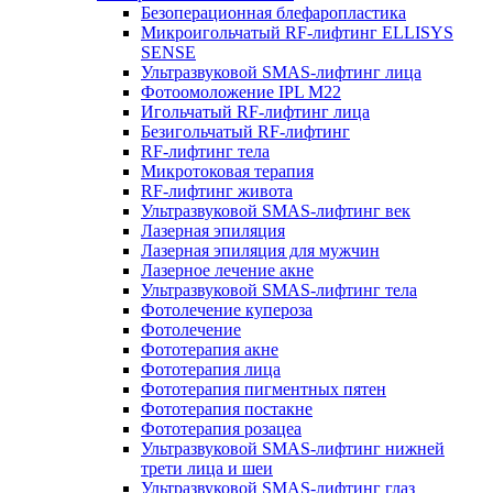
Безоперационная блефаропластика
Микроигольчатый RF-лифтинг ELLISYS
SENSE
Ультразвуковой SMAS-лифтинг лица
Фотоомоложение IPL M22
Игольчатый RF-лифтинг лица
Безигольчатый RF-лифтинг
RF-лифтинг тела
Микротоковая терапия
RF-лифтинг живота
Ультразвуковой SMAS-лифтинг век
Лазерная эпиляция
Лазерная эпиляция для мужчин
Лазерное лечение акне
Ультразвуковой SMAS-лифтинг тела
Фотолечение купероза
Фотолечение
Фототерапия акне
Фототерапия лица
Фототерапия пигментных пятен
Фототерапия постакне
Фототерапия розацеа
Ультразвуковой SMAS-лифтинг нижней
трети лица и шеи
Ультразвуковой SMAS-лифтинг глаз