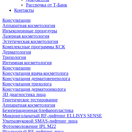
Рассрочка от Т-Банк
Контакты
Консультации
Аппаратная косметология
Инъекционные процедуры
Лазерная косметология
Эстетическая косметология
Комплексные программы КСК
Дерматология
Трихология
Интимная косметология
Консультации
Консультация врача-косметолога
Консультация дерматовенеролога
Консультация трихолога
Консультация дерматоонколога
3D диагностика лица
Генетическое тестирование
Аппаратная косметология
Безоперационная блефаропластика
Микроигольчатый RF-лифтинг ELLISYS SENSE
Ультразвуковой SMAS-лифтинг лица
Фотоомоложение IPL M22
Игольчатый RF-лифтинг лица