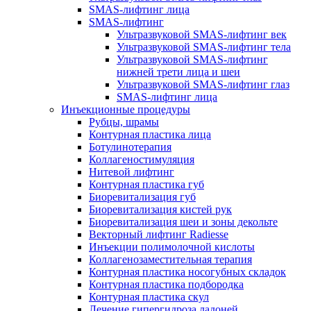
SMAS-лифтинг лица
SMAS-лифтинг
Ультразвуковой SMAS-лифтинг век
Ультразвуковой SMAS-лифтинг тела
Ультразвуковой SMAS-лифтинг
нижней трети лица и шеи
Ультразвуковой SMAS-лифтинг глаз
SMAS-лифтинг лица
Инъекционные процедуры
Рубцы, шрамы
Контурная пластика лица
Ботулинотерапия
Коллагеностимуляция
Нитевой лифтинг
Контурная пластика губ
Биоревитализация губ
Биоревитализация кистей рук
Биоревитализация шеи и зоны декольте
Векторный лифтинг Radiesse
Инъекции полимолочной кислоты
Коллагенозаместительная терапия
Контурная пластика носогубных складок
Контурная пластика подбородка
Контурная пластика скул
Лечение гипергидроза ладоней