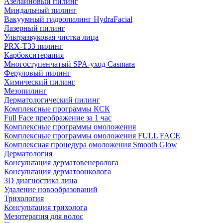
Азелаиновый пилинг
Миндальный пилинг
Вакуумный гидропилинг HydraFacial
Лазерный пилинг
Ультразвуковая чистка лица
PRX-T33 пилинг
Карбокситерапия
Многоступенчатый SPA-уход Сasmara
Феруловый пилинг
Химический пилинг
Мезопилинг
Дерматологический пилинг
Комплексные программы КСК
Full Face преображение за 1 час
Комплексные программы омоложения
Комплексные программы омоложения FULL FACE
Комплексная процедура омоложения Smooth Glow
Дерматология
Консультация дерматовенеролога
Консультация дерматоонколога
3D диагностика лица
Удаление новообразований
Трихология
Консультация трихолога
Мезотерапия для волос