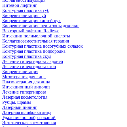
Коллагеностимуляция
Нитевой лифтинг
Контурная пластика губ
Биоревитализация губ
Биоревитализация кистей рук
Биоревитализация шеи и зоны декольте
Векторный лифтинг Radiesse
Инъекции полимолочной кислоты
Коллагенозаместительная терапия
Контурная пластика носогубных складок
Контурная пластика подбородка
Контурная пластика скул
Лечение гипергидроза ладоней
Лечение гипергидроза стоп
Биоревитализация
Мезотерапия для лица
Плазмотерапия для лица
Инъекционный липолиз
Лечение гипергидроза
Лазерная косметология
Рубцы, шрамы
Лазерный пилинг
Лазерная шлифовка лица
Удаление новообразований
Эстетическая косметология