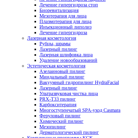
Лечение гипергидроза стоп
Биоревитализация
Мезотерапия для лица
Плазмотерапия для лица
Инъекционный липолиз
Лечение гипергидроза
Лазерная косметология
Рубцы, шрамы
Лазерный пилинг
Лазерная шлифовка лица
Удаление новообразований
Эстетическая косметология
Азелаиновый пилинг
Миндальный пилинг
Вакуумный гидропилинг HydraFacial
Лазерный пилинг
Ультразвуковая чистка лица
PRX-T33 пилинг
Карбокситерапия
Многоступенчатый SPA-уход Сasmara
Феруловый пилинг
Химический пилинг
Мезопилинг
Дерматологический пилинг
Комплексные программы КСК