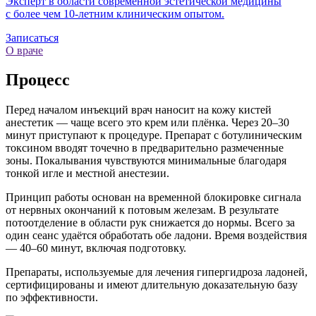
Эксперт в области современной эстетической медицины
с более чем
10-летним
клиническим опытом.
Записаться
О враче
Процесс
Перед началом инъекций врач наносит на кожу кистей
анестетик — чаще всего это крем или плёнка. Через 20–30
минут приступают к процедуре. Препарат с ботулиническим
токсином вводят точечно в предварительно размеченные
зоны. Покалывания чувствуются минимальные благодаря
тонкой игле и местной анестезии.
Принцип работы основан на временной блокировке сигнала
от нервных окончаний к потовым железам. В результате
потоотделение в области рук снижается до нормы. Всего за
один сеанс удаётся обработать обе ладони. Время воздействия
— 40–60 минут, включая подготовку.
Препараты, используемые для лечения гипергидроза ладоней,
сертифицированы и имеют длительную доказательную базу
по эффективности.