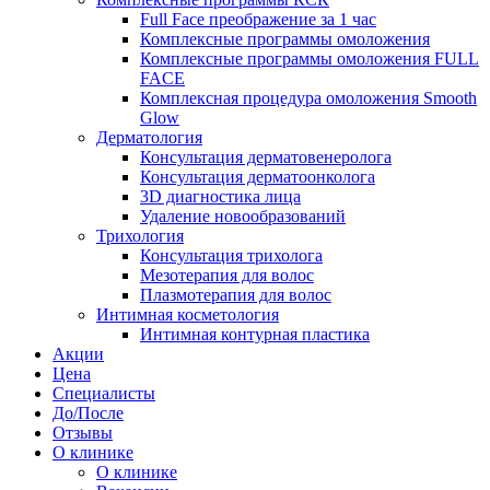
Full Face преображение за 1 час
Комплексные программы омоложения
Комплексные программы омоложения FULL
FACE
Комплексная процедура омоложения Smooth
Glow
Дерматология
Консультация дерматовенеролога
Консультация дерматоонколога
3D диагностика лица
Удаление новообразований
Трихология
Консультация трихолога
Мезотерапия для волос
Плазмотерапия для волос
Интимная косметология
Интимная контурная пластика
Акции
Цена
Специалисты
До/После
Отзывы
О клинике
О клинике