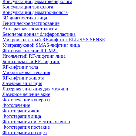
Консультация дерматовенеролога
Консультация трихолога
Консультация дерматоонколога
3D диагностика лица
Генетическое тестирование
Аппаратная косметология
Безоперационная блефаропластика
Микроигольчатый RF-лифтинг ELLISYS SENSE
Ультразвуковой SMAS-лифтинг лица
Фотоомоложение IPL M22
Игольчатый RF-лифтинг лица
Безигольчатый RF-лифтинг
RF-лифтинг тела
Микротоковая терапия
RF-лифтинг живота
Лазерная эпиляция
Лазерная эпиляция для мужчин
Лазерное лечение акне
Фотолечение купероза
Фотолечение
Фототерапия акне
Фототерапия лица
Фототерапия пигментных пятен
Фототерапия постакне
Фототерапия розацеа