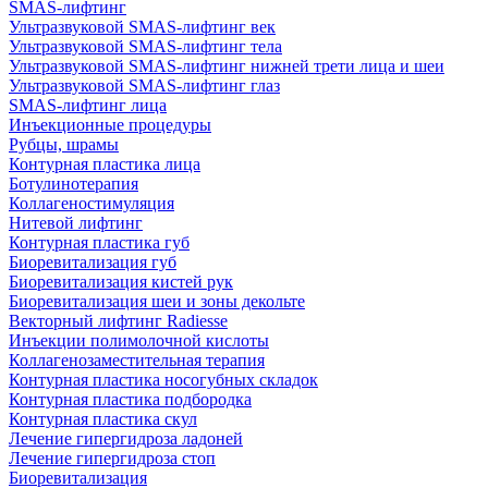
SMAS-лифтинг
Ультразвуковой SMAS-лифтинг век
Ультразвуковой SMAS-лифтинг тела
Ультразвуковой SMAS-лифтинг нижней трети лица и шеи
Ультразвуковой SMAS-лифтинг глаз
SMAS-лифтинг лица
Инъекционные процедуры
Рубцы, шрамы
Контурная пластика лица
Ботулинотерапия
Коллагеностимуляция
Нитевой лифтинг
Контурная пластика губ
Биоревитализация губ
Биоревитализация кистей рук
Биоревитализация шеи и зоны декольте
Векторный лифтинг Radiesse
Инъекции полимолочной кислоты
Коллагенозаместительная терапия
Контурная пластика носогубных складок
Контурная пластика подбородка
Контурная пластика скул
Лечение гипергидроза ладоней
Лечение гипергидроза стоп
Биоревитализация