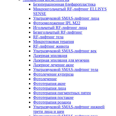
Безоперационная блефаропластика
Микроигольчатый RF-лифтинг ELLISYS
SENSE
Ультразвуковой SMAS-лифтинг лица
Фотоомоложение IPL M22
Игольчатый RF-лифтинг лица
Безигольчатый RF-лифтинг
RF-лифтинг тела
Микротоковая терапия
RF-лифтинг живота
Ультразвуковой SMAS-лифтинг век
Лазерная эпиляция
Лазерная эпиляция для мужчин
Лазерное лечение акне
Ультразвуковой SMAS-лифтинг тела
Фотолечение купероза
Фотолечение
Фототерапия акне
Фототерапия лица
Фототерапия пигментных пятен
Фототерапия постакне
Фототерапия розацеа
Ультразвуковой SMAS-лифтинг нижней
трети лица и шеи