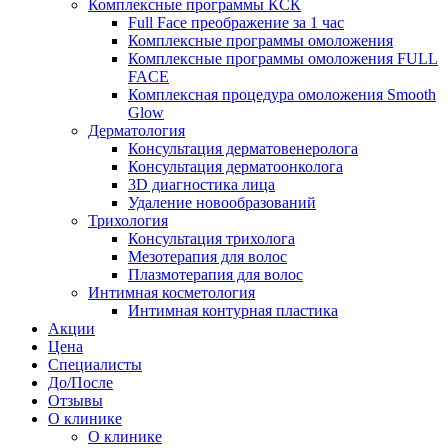
Комплексные программы КСК
Full Face преображение за 1 час
Комплексные программы омоложения
Комплексные программы омоложения FULL
FACE
Комплексная процедура омоложения Smooth
Glow
Дерматология
Консультация дерматовенеролога
Консультация дерматоонколога
3D диагностика лица
Удаление новообразований
Трихология
Консультация трихолога
Мезотерапия для волос
Плазмотерапия для волос
Интимная косметология
Интимная контурная пластика
Акции
Цена
Специалисты
До/После
Отзывы
О клинике
О клинике