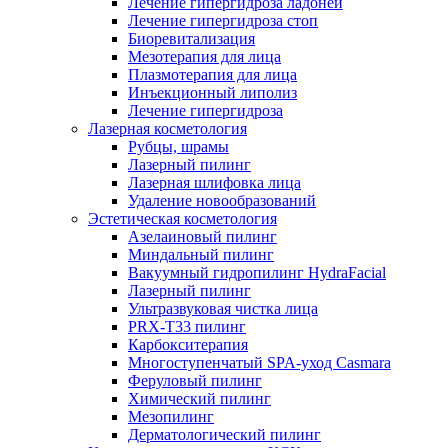
Лечение гипергидроза ладоней
Лечение гипергидроза стоп
Биоревитализация
Мезотерапия для лица
Плазмотерапия для лица
Инъекционный липолиз
Лечение гипергидроза
Лазерная косметология
Рубцы, шрамы
Лазерный пилинг
Лазерная шлифовка лица
Удаление новообразований
Эстетическая косметология
Азелаиновый пилинг
Миндальный пилинг
Вакуумный гидропилинг HydraFacial
Лазерный пилинг
Ультразвуковая чистка лица
PRX-T33 пилинг
Карбокситерапия
Многоступенчатый SPA-уход Сasmara
Феруловый пилинг
Химический пилинг
Мезопилинг
Дерматологический пилинг