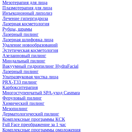
Мезотерапия для лица
Плазмотерапия для лица
Инъекционный липолиз
Лечение гипергидроза
Лазерная косметология
Рубцы, шрамы
Лазерный пилинг
Лазерная шлифовка лица
Удаление новообразований
Эстетическая косметология
Азелаиновый пилинг
Миндальный пилинг
Вакуумный гидропилинг HydraFacial
Лазерный пилинг
Ультразвуковая чистка лица
PRX-T33 пилинг
Карбокситерапия
Многоступенчатый SPA-уход Сasmara
Феруловый пилинг
Химический пилинг
Мезопилинг
Дерматологический пилинг
Комплексные программы КСК
Full Face преображение за 1 час
Комплексные программы омоложения