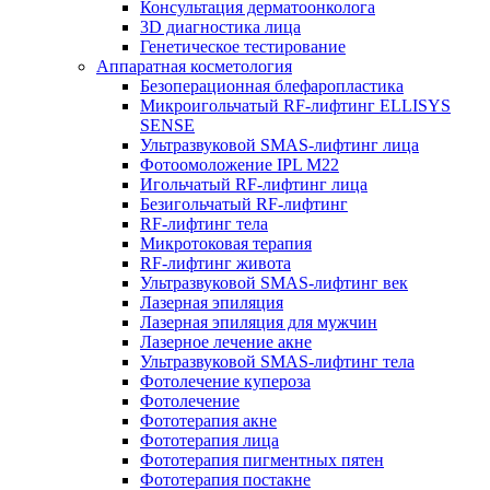
Консультация дерматоонколога
3D диагностика лица
Генетическое тестирование
Аппаратная косметология
Безоперационная блефаропластика
Микроигольчатый RF-лифтинг ELLISYS
SENSE
Ультразвуковой SMAS-лифтинг лица
Фотоомоложение IPL M22
Игольчатый RF-лифтинг лица
Безигольчатый RF-лифтинг
RF-лифтинг тела
Микротоковая терапия
RF-лифтинг живота
Ультразвуковой SMAS-лифтинг век
Лазерная эпиляция
Лазерная эпиляция для мужчин
Лазерное лечение акне
Ультразвуковой SMAS-лифтинг тела
Фотолечение купероза
Фотолечение
Фототерапия акне
Фототерапия лица
Фототерапия пигментных пятен
Фототерапия постакне