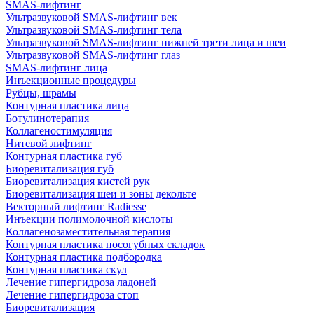
SMAS-лифтинг
Ультразвуковой SMAS-лифтинг век
Ультразвуковой SMAS-лифтинг тела
Ультразвуковой SMAS-лифтинг нижней трети лица и шеи
Ультразвуковой SMAS-лифтинг глаз
SMAS-лифтинг лица
Инъекционные процедуры
Рубцы, шрамы
Контурная пластика лица
Ботулинотерапия
Коллагеностимуляция
Нитевой лифтинг
Контурная пластика губ
Биоревитализация губ
Биоревитализация кистей рук
Биоревитализация шеи и зоны декольте
Векторный лифтинг Radiesse
Инъекции полимолочной кислоты
Коллагенозаместительная терапия
Контурная пластика носогубных складок
Контурная пластика подбородка
Контурная пластика скул
Лечение гипергидроза ладоней
Лечение гипергидроза стоп
Биоревитализация