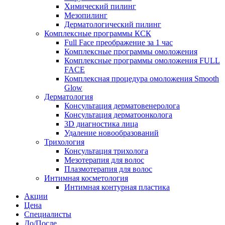
Химический пилинг
Мезопилинг
Дерматологический пилинг
Комплексные программы КСК
Full Face преображение за 1 час
Комплексные программы омоложения
Комплексные программы омоложения FULL
FACE
Комплексная процедура омоложения Smooth
Glow
Дерматология
Консультация дерматовенеролога
Консультация дерматоонколога
3D диагностика лица
Удаление новообразований
Трихология
Консультация трихолога
Мезотерапия для волос
Плазмотерапия для волос
Интимная косметология
Интимная контурная пластика
Акции
Цена
Специалисты
До/После