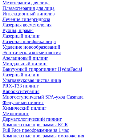
Мезотерапия для лица
Плазмотерапия для лица
Инъекционный липолиз
Лечение гипергидроза
Лазерная косметология
Рубцы, шрамы
Лазерный пилинг
Лазерная шлифовка лица
Удаление новообразований
Эстетическая косметология
Азелаиновый пилинг
Миндальный пилинг
Вакуумный гидропилинг HydraFacial
Лазерный пилинг
Ультразвуковая чистка лица
PRX-T33 пилинг
Карбокситерапия
Многоступенчатый SPA-уход Сasmara
Феруловый пилинг
Химический пилинг
Мезопилинг
Дерматологический пилинг
Комплексные программы КСК
Full Face преображение за 1 час
Комплексные программы омоложения