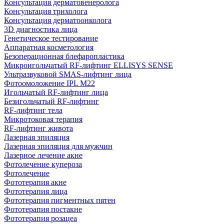
Консультация дерматовенеролога
Консультация трихолога
Консультация дерматоонколога
3D диагностика лица
Генетическое тестирование
Аппаратная косметология
Безоперационная блефаропластика
Микроигольчатый RF-лифтинг ELLISYS SENSE
Ультразвуковой SMAS-лифтинг лица
Фотоомоложение IPL M22
Игольчатый RF-лифтинг лица
Безигольчатый RF-лифтинг
RF-лифтинг тела
Микротоковая терапия
RF-лифтинг живота
Лазерная эпиляция
Лазерная эпиляция для мужчин
Лазерное лечение акне
Фотолечение купероза
Фотолечение
Фототерапия акне
Фототерапия лица
Фототерапия пигментных пятен
Фототерапия постакне
Фототерапия розацеа