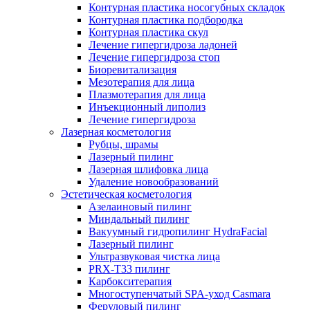
Контурная пластика носогубных складок
Контурная пластика подбородка
Контурная пластика скул
Лечение гипергидроза ладоней
Лечение гипергидроза стоп
Биоревитализация
Мезотерапия для лица
Плазмотерапия для лица
Инъекционный липолиз
Лечение гипергидроза
Лазерная косметология
Рубцы, шрамы
Лазерный пилинг
Лазерная шлифовка лица
Удаление новообразований
Эстетическая косметология
Азелаиновый пилинг
Миндальный пилинг
Вакуумный гидропилинг HydraFacial
Лазерный пилинг
Ультразвуковая чистка лица
PRX-T33 пилинг
Карбокситерапия
Многоступенчатый SPA-уход Сasmara
Феруловый пилинг