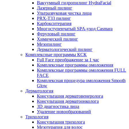
Вакуумный гидропилинг HydraFacial
Лазерный пилинг
Ультразвуковая чистка лица
PRX-T33 пилинг
Карбокситерапия
Многоступенчатый SPA-уход Сasmara
Феруловый пилинг
Химический пилинг
Мезопилинг
Дерматологический пилинг
Комплексные программы КСК
Full Face преображение за 1 час
Комплексные программы омоложения
Комплексные программы омоложения FULL
FACE
Комплексная процедура омоложения Smooth
Glow
Дерматология
Консультация дерматовенеролога
Консультация дерматоонколога
3D диагностика лица
Удаление новообразований
Трихология
Консультация трихолога
Мезотерапия для волос