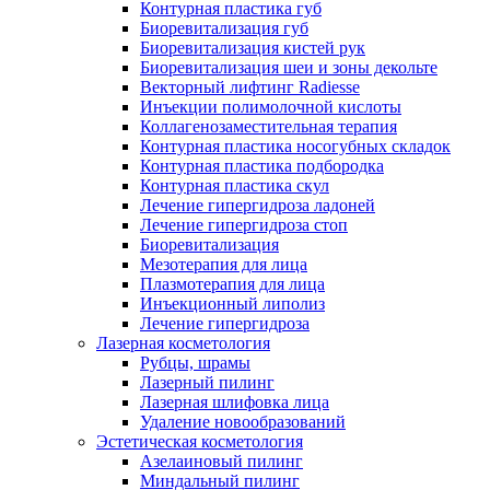
Контурная пластика губ
Биоревитализация губ
Биоревитализация кистей рук
Биоревитализация шеи и зоны декольте
Векторный лифтинг Radiesse
Инъекции полимолочной кислоты
Коллагенозаместительная терапия
Контурная пластика носогубных складок
Контурная пластика подбородка
Контурная пластика скул
Лечение гипергидроза ладоней
Лечение гипергидроза стоп
Биоревитализация
Мезотерапия для лица
Плазмотерапия для лица
Инъекционный липолиз
Лечение гипергидроза
Лазерная косметология
Рубцы, шрамы
Лазерный пилинг
Лазерная шлифовка лица
Удаление новообразований
Эстетическая косметология
Азелаиновый пилинг
Миндальный пилинг