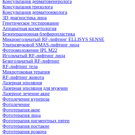
Консультация дерматовенеролога
Консультация трихолога
Консультация дерматоонколога
3D диагностика лица
Генетическое тестирование
Аппаратная косметология
Безоперационная блефаропластика
Микроигольчатый RF-лифтинг ELLISYS SENSE
Ультразвуковой SMAS-лифтинг лица
Фотоомоложение IPL M22
Игольчатый RF-лифтинг лица
Безигольчатый RF-лифтинг
RF-лифтинг тела
Микротоковая терапия
RF-лифтинг живота
Лазерная эпиляция
Лазерная эпиляция для мужчин
Лазерное лечение акне
Фотолечение купероза
Фотолечение
Фототерапия акне
Фототерапия лица
Фототерапия пигментных пятен
Фототерапия постакне
Фототерапия розацеа