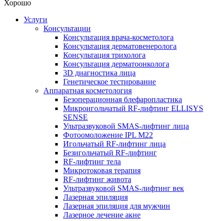
Хорошо
Услуги
Консультации
Консультация врача-косметолога
Консультация дерматовенеролога
Консультация трихолога
Консультация дерматоонколога
3D диагностика лица
Генетическое тестирование
Аппаратная косметология
Безоперационная блефаропластика
Микроигольчатый RF-лифтинг ELLISYS
SENSE
Ультразвуковой SMAS-лифтинг лица
Фотоомоложение IPL M22
Игольчатый RF-лифтинг лица
Безигольчатый RF-лифтинг
RF-лифтинг тела
Микротоковая терапия
RF-лифтинг живота
Ультразвуковой SMAS-лифтинг век
Лазерная эпиляция
Лазерная эпиляция для мужчин
Лазерное лечение акне