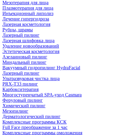
Мезотерапия для лица
Плазмотерапия для лица
Инъекционный липолиз
Лечение гипергидроза
Лазерная косметология
Рубцы, шрамы
Лазерный пилинг
Лазерная шлифовка лица
Удаление новообразований
Эстетическая косметология
Азелаиновый пилинг
Миндальный пилинг
Вакуумный гидропилинг HydraFacial
Лазерный пилинг
Ультразвуковая чистка лица
PRX-T33 пилинг
Карбокситерапия
Многоступенчатый SPA-уход Сasmara
Феруловый пилинг
Химический пилинг
Мезопилинг
Дерматологический пилинг
Комплексные программы КСК
Full Face преображение за 1 час
Комплексные программы омоложения