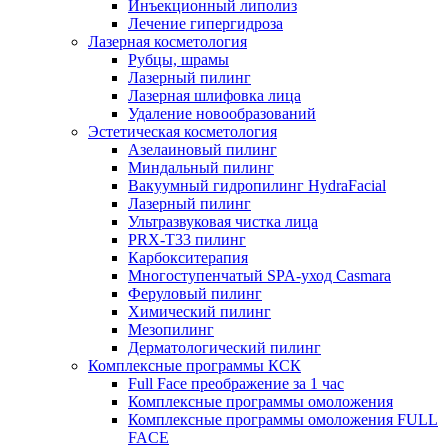
Инъекционный липолиз
Лечение гипергидроза
Лазерная косметология
Рубцы, шрамы
Лазерный пилинг
Лазерная шлифовка лица
Удаление новообразований
Эстетическая косметология
Азелаиновый пилинг
Миндальный пилинг
Вакуумный гидропилинг HydraFacial
Лазерный пилинг
Ультразвуковая чистка лица
PRX-T33 пилинг
Карбокситерапия
Многоступенчатый SPA-уход Сasmara
Феруловый пилинг
Химический пилинг
Мезопилинг
Дерматологический пилинг
Комплексные программы КСК
Full Face преображение за 1 час
Комплексные программы омоложения
Комплексные программы омоложения FULL
FACE