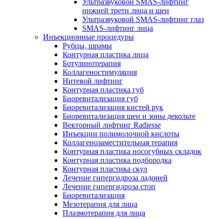
Ультразвуковой SMAS-лифтинг
нижней трети лица и шеи
Ультразвуковой SMAS-лифтинг глаз
SMAS-лифтинг лица
Инъекционные процедуры
Рубцы, шрамы
Контурная пластика лица
Ботулинотерапия
Коллагеностимуляция
Нитевой лифтинг
Контурная пластика губ
Биоревитализация губ
Биоревитализация кистей рук
Биоревитализация шеи и зоны декольте
Векторный лифтинг Radiesse
Инъекции полимолочной кислоты
Коллагенозаместительная терапия
Контурная пластика носогубных складок
Контурная пластика подбородка
Контурная пластика скул
Лечение гипергидроза ладоней
Лечение гипергидроза стоп
Биоревитализация
Мезотерапия для лица
Плазмотерапия для лица