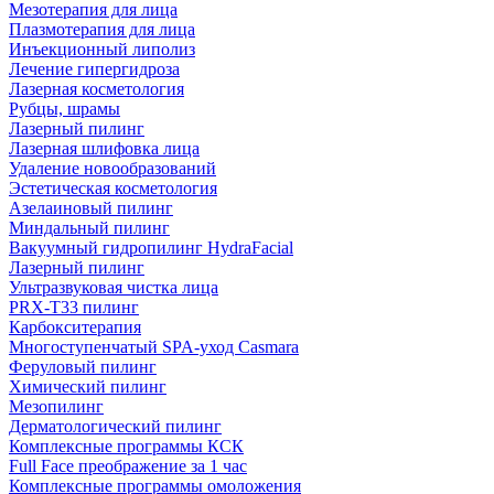
Мезотерапия для лица
Плазмотерапия для лица
Инъекционный липолиз
Лечение гипергидроза
Лазерная косметология
Рубцы, шрамы
Лазерный пилинг
Лазерная шлифовка лица
Удаление новообразований
Эстетическая косметология
Азелаиновый пилинг
Миндальный пилинг
Вакуумный гидропилинг HydraFacial
Лазерный пилинг
Ультразвуковая чистка лица
PRX-T33 пилинг
Карбокситерапия
Многоступенчатый SPA-уход Сasmara
Феруловый пилинг
Химический пилинг
Мезопилинг
Дерматологический пилинг
Комплексные программы КСК
Full Face преображение за 1 час
Комплексные программы омоложения