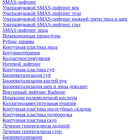
SMAS-лифтинг
Ультразвуковой SMAS-лифтинг век
Ультразвуковой SMAS-лифтинг тела
Ультразвуковой SMAS-лифтинг нижней трети лица и шеи
Ультразвуковой SMAS-лифтинг глаз
SMAS-лифтинг лица
Инъекционные процедуры
Рубцы, шрамы
Контурная пластика лица
Ботулинотерапия
Коллагеностимуляция
Нитевой лифтинг
Контурная пластика губ
Биоревитализация губ
Биоревитализация кистей рук
Биоревитализация шеи и зоны декольте
Векторный лифтинг Radiesse
Инъекции полимолочной кислоты
Коллагенозаместительная терапия
Контурная пластика носогубных складок
Контурная пластика подбородка
Контурная пластика скул
Лечение гипергидроза ладоней
Лечение гипергидроза стоп
Биоревитализация