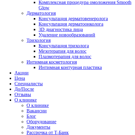
Комплексная процедура омоложения Smooth
Glow
Дерматология
Консультация дерматовенеролога
Консультация дерматоонколога
3D диагностика лица
Удаление новообразований
Трихология
Консультация трихолога
Мезотерапия для волос
Плазмотерапия для волос
Интимная косметология
Интимная контурная пластика
Акции
Цена
Специалисты
До/После
Отзывы
О клинике
О клинике
Вакансии
Блог
Оборудование
Документы
Рассрочка от Т-Банк