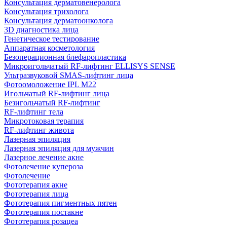
Консультация дерматовенеролога
Консультация трихолога
Консультация дерматоонколога
3D диагностика лица
Генетическое тестирование
Аппаратная косметология
Безоперационная блефаропластика
Микроигольчатый RF-лифтинг ELLISYS SENSE
Ультразвуковой SMAS-лифтинг лица
Фотоомоложение IPL M22
Игольчатый RF-лифтинг лица
Безигольчатый RF-лифтинг
RF-лифтинг тела
Микротоковая терапия
RF-лифтинг живота
Лазерная эпиляция
Лазерная эпиляция для мужчин
Лазерное лечение акне
Фотолечение купероза
Фотолечение
Фототерапия акне
Фототерапия лица
Фототерапия пигментных пятен
Фототерапия постакне
Фототерапия розацеа