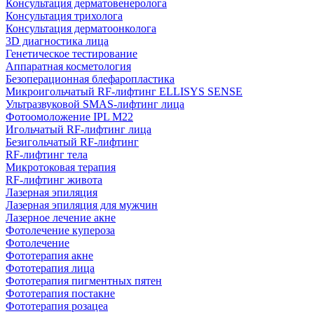
Консультация дерматовенеролога
Консультация трихолога
Консультация дерматоонколога
3D диагностика лица
Генетическое тестирование
Аппаратная косметология
Безоперационная блефаропластика
Микроигольчатый RF-лифтинг ELLISYS SENSE
Ультразвуковой SMAS-лифтинг лица
Фотоомоложение IPL M22
Игольчатый RF-лифтинг лица
Безигольчатый RF-лифтинг
RF-лифтинг тела
Микротоковая терапия
RF-лифтинг живота
Лазерная эпиляция
Лазерная эпиляция для мужчин
Лазерное лечение акне
Фотолечение купероза
Фотолечение
Фототерапия акне
Фототерапия лица
Фототерапия пигментных пятен
Фототерапия постакне
Фототерапия розацеа