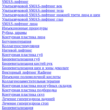
SMAS-лифтинг
Ультразвуковой SMAS-лифтинг век
Ультразвуковой SMAS-лифтинг тела
Ультразвуковой SMAS-лифтинг нижней трети лица и шеи
Ультразвуковой SMAS-лифтинг глаз
SMAS-лифтинг лица
Инъекционные процедуры
Рубцы, шрамы
Контурная пластика лица
Ботулинотерапия
Коллагеностимуляция
Нитевой лифтинг
Контурная пластика губ
Биоревитализация губ
Биоревитализация кистей рук
Биоревитализация шеи и зоны декольте
Векторный лифтинг Radiesse
Инъекции полимолочной кислоты
Коллагенозаместительная терапия
Контурная пластика носогубных складок
Контурная пластика подбородка
Контурная пластика скул
Лечение гипергидроза ладоней
Лечение гипергидроза стоп
Биоревитализация