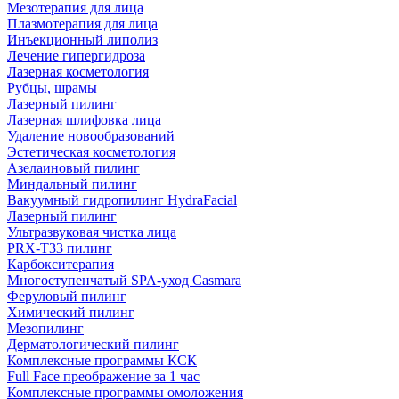
Мезотерапия для лица
Плазмотерапия для лица
Инъекционный липолиз
Лечение гипергидроза
Лазерная косметология
Рубцы, шрамы
Лазерный пилинг
Лазерная шлифовка лица
Удаление новообразований
Эстетическая косметология
Азелаиновый пилинг
Миндальный пилинг
Вакуумный гидропилинг HydraFacial
Лазерный пилинг
Ультразвуковая чистка лица
PRX-T33 пилинг
Карбокситерапия
Многоступенчатый SPA-уход Сasmara
Феруловый пилинг
Химический пилинг
Мезопилинг
Дерматологический пилинг
Комплексные программы КСК
Full Face преображение за 1 час
Комплексные программы омоложения