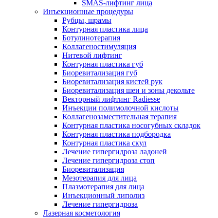
SMAS-лифтинг лица
Инъекционные процедуры
Рубцы, шрамы
Контурная пластика лица
Ботулинотерапия
Коллагеностимуляция
Нитевой лифтинг
Контурная пластика губ
Биоревитализация губ
Биоревитализация кистей рук
Биоревитализация шеи и зоны декольте
Векторный лифтинг Radiesse
Инъекции полимолочной кислоты
Коллагенозаместительная терапия
Контурная пластика носогубных складок
Контурная пластика подбородка
Контурная пластика скул
Лечение гипергидроза ладоней
Лечение гипергидроза стоп
Биоревитализация
Мезотерапия для лица
Плазмотерапия для лица
Инъекционный липолиз
Лечение гипергидроза
Лазерная косметология