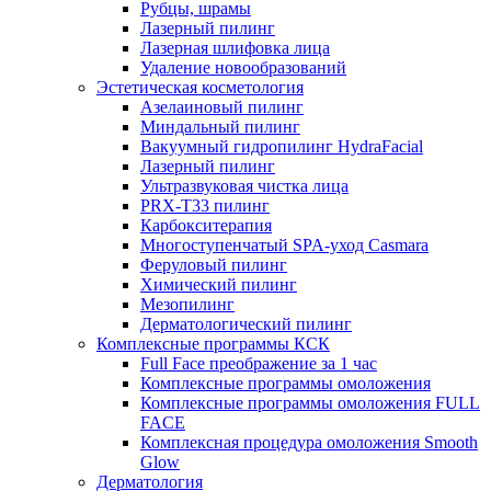
Рубцы, шрамы
Лазерный пилинг
Лазерная шлифовка лица
Удаление новообразований
Эстетическая косметология
Азелаиновый пилинг
Миндальный пилинг
Вакуумный гидропилинг HydraFacial
Лазерный пилинг
Ультразвуковая чистка лица
PRX-T33 пилинг
Карбокситерапия
Многоступенчатый SPA-уход Сasmara
Феруловый пилинг
Химический пилинг
Мезопилинг
Дерматологический пилинг
Комплексные программы КСК
Full Face преображение за 1 час
Комплексные программы омоложения
Комплексные программы омоложения FULL
FACE
Комплексная процедура омоложения Smooth
Glow
Дерматология