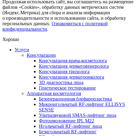
Продолжая использовать сайт, вы соглашаетесь на размещение
файлов «Cookies», обработку данных метрических систем
(Яндекс.Метрика) для сбора и анализа информации
о производительности и использовании сайта, и обработку
персональных данных.
Ознакомиться с политикой
конфиденциальности
.
Хорошо
Услуги
Консультации
Консультация врача-косметолога
Консультация дерматовенеролога
Консультация трихолога
Консультация дерматоонколога
3D диагностика лица
Генетическое тестирование
Аппаратная косметология
Безоперационная блефаропластика
Микроигольчатый RF-лифтинг ELLISYS
SENSE
Ультразвуковой SMAS-лифтинг лица
Фотоомоложение IPL M22
Игольчатый RF-лифтинг лица
Безигольчатый RF-лифтинг