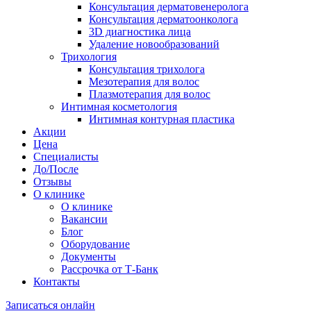
Консультация дерматовенеролога
Консультация дерматоонколога
3D диагностика лица
Удаление новообразований
Трихология
Консультация трихолога
Мезотерапия для волос
Плазмотерапия для волос
Интимная косметология
Интимная контурная пластика
Акции
Цена
Специалисты
До/После
Отзывы
О клинике
О клинике
Вакансии
Блог
Оборудование
Документы
Рассрочка от Т-Банк
Контакты
Записаться онлайн