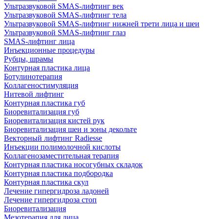
Ультразвуковой SMAS-лифтинг век
Ультразвуковой SMAS-лифтинг тела
Ультразвуковой SMAS-лифтинг нижней трети лица и шеи
Ультразвуковой SMAS-лифтинг глаз
SMAS-лифтинг лица
Инъекционные процедуры
Рубцы, шрамы
Контурная пластика лица
Ботулинотерапия
Коллагеностимуляция
Нитевой лифтинг
Контурная пластика губ
Биоревитализация губ
Биоревитализация кистей рук
Биоревитализация шеи и зоны декольте
Векторный лифтинг Radiesse
Инъекции полимолочной кислоты
Коллагенозаместительная терапия
Контурная пластика носогубных складок
Контурная пластика подбородка
Контурная пластика скул
Лечение гипергидроза ладоней
Лечение гипергидроза стоп
Биоревитализация
Мезотерапия для лица