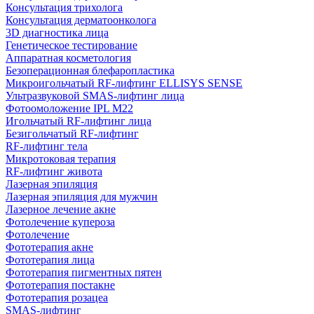
Консультация трихолога
Консультация дерматоонколога
3D диагностика лица
Генетическое тестирование
Аппаратная косметология
Безоперационная блефаропластика
Микроигольчатый RF-лифтинг ELLISYS SENSE
Ультразвуковой SMAS-лифтинг лица
Фотоомоложение IPL M22
Игольчатый RF-лифтинг лица
Безигольчатый RF-лифтинг
RF-лифтинг тела
Микротоковая терапия
RF-лифтинг живота
Лазерная эпиляция
Лазерная эпиляция для мужчин
Лазерное лечение акне
Фотолечение купероза
Фотолечение
Фототерапия акне
Фототерапия лица
Фототерапия пигментных пятен
Фототерапия постакне
Фототерапия розацеа
SMAS-лифтинг