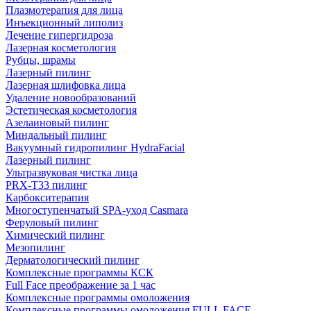
Плазмотерапия для лица
Инъекционный липолиз
Лечение гипергидроза
Лазерная косметология
Рубцы, шрамы
Лазерный пилинг
Лазерная шлифовка лица
Удаление новообразований
Эстетическая косметология
Азелаиновый пилинг
Миндальный пилинг
Вакуумный гидропилинг HydraFacial
Лазерный пилинг
Ультразвуковая чистка лица
PRX-T33 пилинг
Карбокситерапия
Многоступенчатый SPA-уход Сasmara
Феруловый пилинг
Химический пилинг
Мезопилинг
Дерматологический пилинг
Комплексные программы КСК
Full Face преображение за 1 час
Комплексные программы омоложения
Комплексные программы омоложения FULL FACE