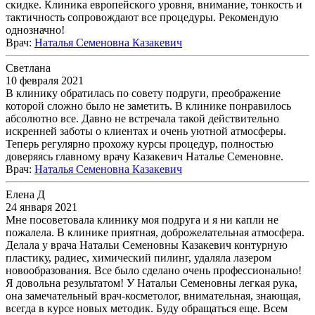
скидке. Клиника европейского уровня, внимание, тонкость и
тактичность сопровождают все процедуры. Рекомендую
однозначно!
Врач
:
Наталья Семеновна Казакевич
Светлана
10 февраля 2021
В клинику обратилась по совету подруги, преображение
которой сложно было не заметить. В клинике понравилось
абсолютно все. Давно не встречала такой действительно
искренней заботы о клиентах и очень уютной атмосферы.
Теперь регулярно прохожу курсы процедур, полностью
доверяясь главному врачу Казакевич Наталье Семеновне.
Врач
:
Наталья Семеновна Казакевич
Елена Д
24 января 2021
Мне посоветовала клинику моя подруга и я ни капли не
пожалела. В клинике приятная, доброжелательная атмосфера.
Делала у врача Натальи Семеновны Казакевич контурную
пластику, радиес, химический пилинг, удаляла лазером
новообразования. Все было сделано очень профессионально!
Я довольна результатом! У Натальи Семеновны легкая рука,
она замечательный врач-косметолог, внимательная, знающая,
всегда в курсе новых методик. Буду обращаться еще. Всем