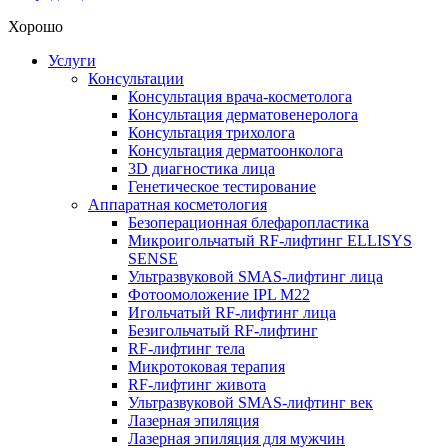
Хорошо
Услуги
Консультации
Консультация врача-косметолога
Консультация дерматовенеролога
Консультация трихолога
Консультация дерматоонколога
3D диагностика лица
Генетическое тестирование
Аппаратная косметология
Безоперационная блефаропластика
Микроигольчатый RF-лифтинг ELLISYS
SENSE
Ультразвуковой SMAS-лифтинг лица
Фотоомоложение IPL M22
Игольчатый RF-лифтинг лица
Безигольчатый RF-лифтинг
RF-лифтинг тела
Микротоковая терапия
RF-лифтинг живота
Ультразвуковой SMAS-лифтинг век
Лазерная эпиляция
Лазерная эпиляция для мужчин