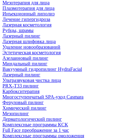
Мезотерапия для лица
Плазмотерапия для лица
Инъекционный липолиз
Лечение гипергидроза
Лазерная косметология
Рубцы, шрамы
Лазерный пилинг
Лазерная шлифовка лица
Удаление новообразований
Эстетическая косметология
Азелаиновый пилинг
Миндальный пилинг
Вакуумный гидропилинг HydraFacial
Лазерный пилинг
Ультразвуковая чистка лица
PRX-T33 пилинг
Карбокситерапия
Многоступенчатый SPA-уход Сasmara
Феруловый пилинг
Химический пилинг
Мезопилинг
Дерматологический пилинг
Комплексные программы КСК
Full Face преображение за 1 час
Комплексные программы омоложения