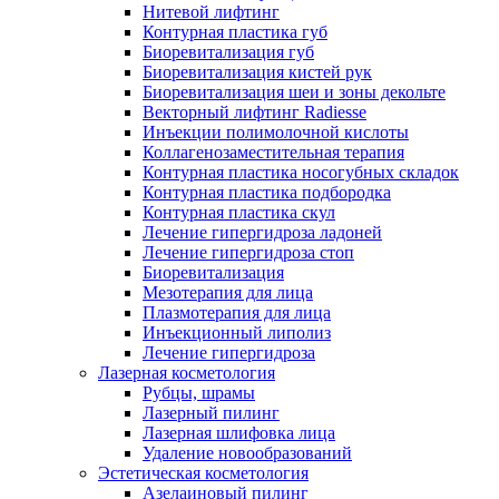
Нитевой лифтинг
Контурная пластика губ
Биоревитализация губ
Биоревитализация кистей рук
Биоревитализация шеи и зоны декольте
Векторный лифтинг Radiesse
Инъекции полимолочной кислоты
Коллагенозаместительная терапия
Контурная пластика носогубных складок
Контурная пластика подбородка
Контурная пластика скул
Лечение гипергидроза ладоней
Лечение гипергидроза стоп
Биоревитализация
Мезотерапия для лица
Плазмотерапия для лица
Инъекционный липолиз
Лечение гипергидроза
Лазерная косметология
Рубцы, шрамы
Лазерный пилинг
Лазерная шлифовка лица
Удаление новообразований
Эстетическая косметология
Азелаиновый пилинг