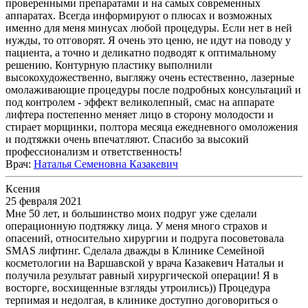
проверенными препаратами и на самых современных
аппаратах. Всегда информируют о плюсах и возможных
именно для меня минусах любой процедуры. Если нет в ней
нужды, то отговорят. Я очень это ценю, не идут на поводу у
пациента, а точно и деликатно подводят к оптимальному
решению. Контурную пластику выполнили
высокохудожественно, выгляжу очень естественно, лазерные
омолаживающие процедуры после подробных консультаций и
под контролем - эффект великолепный, смас на аппарате
лифтера постепенно меняет лицо в сторону молодости и
стирает морщинки, полтора месяца ежедневного омоложения
и подтяжки очень впечатляют. Спасибо за высокий
профессионализм и ответственность!
Врач
:
Наталья Семеновна Казакевич
Ксения
25 февраля 2021
Мне 50 лет, и большинство моих подруг уже сделали
операционную подтяжку лица. У меня много страхов и
опасений, относительно хирургии и подруга посоветовала
SMAS лифтинг. Сделала дважды в Клинике Семейной
косметологии на Варшавской у врача Казакевич Натальи и
получила результат равный хирургической операции! Я в
восторге, восхищенные взгляды утроились)) Процедура
терпимая и недолгая, в клинике доступно договориться о