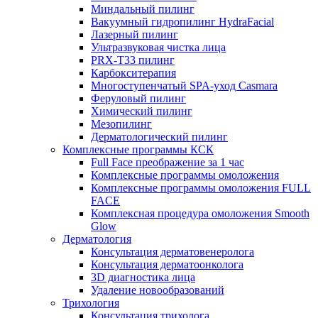
Миндальный пилинг
Вакуумный гидропилинг HydraFacial
Лазерный пилинг
Ультразвуковая чистка лица
PRX-T33 пилинг
Карбокситерапия
Многоступенчатый SPA-уход Сasmara
Феруловый пилинг
Химический пилинг
Мезопилинг
Дерматологический пилинг
Комплексные программы КСК
Full Face преображение за 1 час
Комплексные программы омоложения
Комплексные программы омоложения FULL
FACE
Комплексная процедура омоложения Smooth
Glow
Дерматология
Консультация дерматовенеролога
Консультация дерматоонколога
3D диагностика лица
Удаление новообразований
Трихология
Консультация трихолога