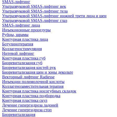
SMAS-лифтинг
Ультразвуковой SMAS-лифтинг век
Ультразвуковой SMAS-лифтинг тела
Ультразвуковой SMAS-лифтинг нижней трети лица и шеи
Ультразвуковой SMAS-лифтинг глаз
SMAS-лифтинг лица
Инъекционные процедуры
Рубцы, шрамы
Контурная пластика лица
Ботулинотерапия
Коллагеностимуляция
Нитевой лифтинг
Контурная пластика губ
Биоревитализация губ
Биоревитализация кистей рук
Биоревитализация шеи и зоны декольте
Векторный лифтинг Radiesse
Инъекции полимолочной кислоты
Коллагенозаместительная терапия
Контурная пластика носогубных складок
Контурная пластика подбородка
Контурная пластика скул
Лечение гипергидроза ладоней
Лечение гипергидроза стоп
Биоревитализация