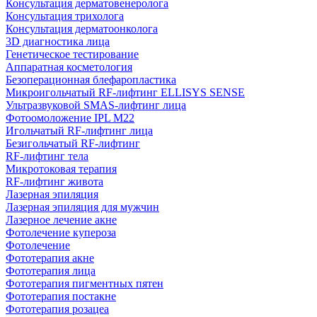
Консультация дерматовенеролога
Консультация трихолога
Консультация дерматоонколога
3D диагностика лица
Генетическое тестирование
Аппаратная косметология
Безоперационная блефаропластика
Микроигольчатый RF-лифтинг ELLISYS SENSE
Ультразвуковой SMAS-лифтинг лица
Фотоомоложение IPL M22
Игольчатый RF-лифтинг лица
Безигольчатый RF-лифтинг
RF-лифтинг тела
Микротоковая терапия
RF-лифтинг живота
Лазерная эпиляция
Лазерная эпиляция для мужчин
Лазерное лечение акне
Фотолечение купероза
Фотолечение
Фототерапия акне
Фототерапия лица
Фототерапия пигментных пятен
Фототерапия постакне
Фототерапия розацеа