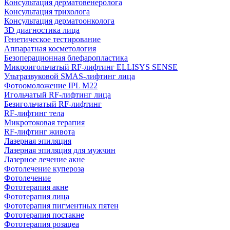
Консультация дерматовенеролога
Консультация трихолога
Консультация дерматоонколога
3D диагностика лица
Генетическое тестирование
Аппаратная косметология
Безоперационная блефаропластика
Микроигольчатый RF-лифтинг ELLISYS SENSE
Ультразвуковой SMAS-лифтинг лица
Фотоомоложение IPL M22
Игольчатый RF-лифтинг лица
Безигольчатый RF-лифтинг
RF-лифтинг тела
Микротоковая терапия
RF-лифтинг живота
Лазерная эпиляция
Лазерная эпиляция для мужчин
Лазерное лечение акне
Фотолечение купероза
Фотолечение
Фототерапия акне
Фототерапия лица
Фототерапия пигментных пятен
Фототерапия постакне
Фототерапия розацеа