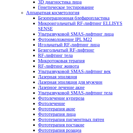
3D диагностика лица
Генетическое тестирование
Аппаратная косметология
Безоперационная блефаропластика
Микроигольчатый RF-лифтинг ELLISYS
SENSE
Ультразвуковой SMAS-лифтинг лица
Фотоомоложение IPL M22
Игольчатый RF-лифтинг лица
Безигольчатый RF-лифтинг
RF-лифтинг тела
Микротоковая терапия
RF-лифтинг живота
Ультразвуковой SMAS-лифтинг век
Лазерная эпиляция
Лазерная эпиляция для мужчин
Лазерное лечение акне
Ультразвуковой SMAS-лифтинг тела
Фотолечение купероза
Фотолечение
Фототерапия акне
Фототерапия лица
Фототерапия пигментных пятен
Фототерапия постакне
Фототерапия розацеа