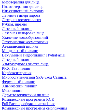
Мезотерапия для лица
Плазмотерапия для лица
Инъекционный липолиз
Лечение гипергидроза
Лазерная косметология
Рубцы, шрамы
Лазерный пилинг
Лазерная шлифовка лица
Удаление новообразований
Эстетическая косметология
Азелаиновый пилинг
Миндальный пилинг
Вакуумный гидропилинг HydraFacial
Лазерный пилинг
Ультразвуковая чистка лица
PRX-T33 пилинг
Карбокситерапия
Многоступенчатый SPA-уход Сasmara
Феруловый пилинг
Химический пилинг
Мезопилинг
Дерматологический пилинг
Комплексные программы КСК
Full Face преображение за 1 час
Комплексные программы омоложения