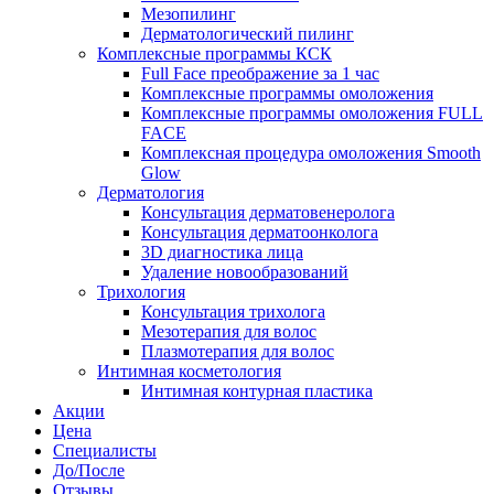
Мезопилинг
Дерматологический пилинг
Комплексные программы КСК
Full Face преображение за 1 час
Комплексные программы омоложения
Комплексные программы омоложения FULL
FACE
Комплексная процедура омоложения Smooth
Glow
Дерматология
Консультация дерматовенеролога
Консультация дерматоонколога
3D диагностика лица
Удаление новообразований
Трихология
Консультация трихолога
Мезотерапия для волос
Плазмотерапия для волос
Интимная косметология
Интимная контурная пластика
Акции
Цена
Специалисты
До/После
Отзывы