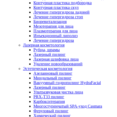
Контурная пластика подбородка
Контурная пластика скул
Лечение гипергидроза ладоней
Лечение гипергидроза стоп
Биоревитализация
Мезотерапия для лица
Плазмотерапия для лица
Инъекционный липолиз
Лечение гипергидроза
Лазерная косметология
Рубцы, шрамы
Лазерный пилинг
Лазерная шлифовка лица
Удаление новообразований
Эстетическая косметология
Азелаиновый пилинг
Миндальный пилинг
Вакуумный гидропилинг HydraFacial
Лазерный пилинг
Ультразвуковая чистка лица
PRX-T33 пилинг
Карбокситерапия
Многоступенчатый SPA-уход Сasmara
Феруловый пилинг
Химический пилинг