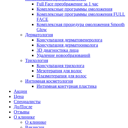
Full Face преображение за 1 час
Комплексные программы омоложения
Комплексные программы омоложения FULL
FACE
Комплексная процедура омоложения Smooth
Glow
Дерматология
Консультация дерматовенеролога
Консультация дерматоонколога
3D диагностика лица
Удаление новообразований
Трихология
Консультация трихолога
Мезотерапия для волос
Плазмотерапия для волос
Интимная косметология
Интимная контурная пластика
Акции
Цена
Специалисты
До/После
Отзывы
О клинике
О клинике
Вакансии