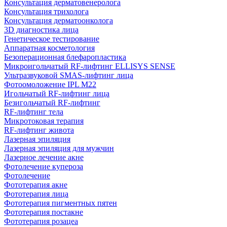
Консультация дерматовенеролога
Консультация трихолога
Консультация дерматоонколога
3D диагностика лица
Генетическое тестирование
Аппаратная косметология
Безоперационная блефаропластика
Микроигольчатый RF-лифтинг ELLISYS SENSE
Ультразвуковой SMAS-лифтинг лица
Фотоомоложение IPL M22
Игольчатый RF-лифтинг лица
Безигольчатый RF-лифтинг
RF-лифтинг тела
Микротоковая терапия
RF-лифтинг живота
Лазерная эпиляция
Лазерная эпиляция для мужчин
Лазерное лечение акне
Фотолечение купероза
Фотолечение
Фототерапия акне
Фототерапия лица
Фототерапия пигментных пятен
Фототерапия постакне
Фототерапия розацеа