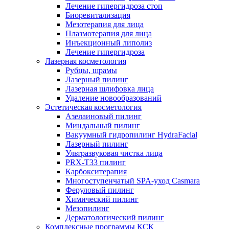
Лечение гипергидроза стоп
Биоревитализация
Мезотерапия для лица
Плазмотерапия для лица
Инъекционный липолиз
Лечение гипергидроза
Лазерная косметология
Рубцы, шрамы
Лазерный пилинг
Лазерная шлифовка лица
Удаление новообразований
Эстетическая косметология
Азелаиновый пилинг
Миндальный пилинг
Вакуумный гидропилинг HydraFacial
Лазерный пилинг
Ультразвуковая чистка лица
PRX-T33 пилинг
Карбокситерапия
Многоступенчатый SPA-уход Сasmara
Феруловый пилинг
Химический пилинг
Мезопилинг
Дерматологический пилинг
Комплексные программы КСК