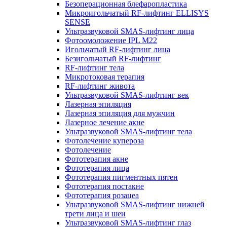
Безоперационная блефаропластика
Микроигольчатый RF-лифтинг ELLISYS
SENSE
Ультразвуковой SMAS-лифтинг лица
Фотоомоложение IPL M22
Игольчатый RF-лифтинг лица
Безигольчатый RF-лифтинг
RF-лифтинг тела
Микротоковая терапия
RF-лифтинг живота
Ультразвуковой SMAS-лифтинг век
Лазерная эпиляция
Лазерная эпиляция для мужчин
Лазерное лечение акне
Ультразвуковой SMAS-лифтинг тела
Фотолечение купероза
Фотолечение
Фототерапия акне
Фототерапия лица
Фототерапия пигментных пятен
Фототерапия постакне
Фототерапия розацеа
Ультразвуковой SMAS-лифтинг нижней
трети лица и шеи
Ультразвуковой SMAS-лифтинг глаз