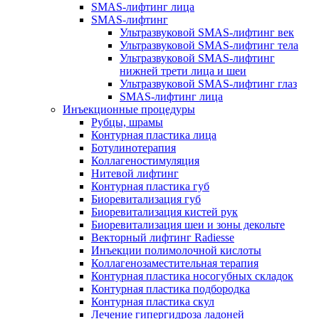
SMAS-лифтинг лица
SMAS-лифтинг
Ультразвуковой SMAS-лифтинг век
Ультразвуковой SMAS-лифтинг тела
Ультразвуковой SMAS-лифтинг
нижней трети лица и шеи
Ультразвуковой SMAS-лифтинг глаз
SMAS-лифтинг лица
Инъекционные процедуры
Рубцы, шрамы
Контурная пластика лица
Ботулинотерапия
Коллагеностимуляция
Нитевой лифтинг
Контурная пластика губ
Биоревитализация губ
Биоревитализация кистей рук
Биоревитализация шеи и зоны декольте
Векторный лифтинг Radiesse
Инъекции полимолочной кислоты
Коллагенозаместительная терапия
Контурная пластика носогубных складок
Контурная пластика подбородка
Контурная пластика скул
Лечение гипергидроза ладоней