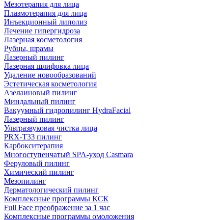
Мезотерапия для лица
Плазмотерапия для лица
Инъекционный липолиз
Лечение гипергидроза
Лазерная косметология
Рубцы, шрамы
Лазерный пилинг
Лазерная шлифовка лица
Удаление новообразований
Эстетическая косметология
Азелаиновый пилинг
Миндальный пилинг
Вакуумный гидропилинг HydraFacial
Лазерный пилинг
Ультразвуковая чистка лица
PRX-T33 пилинг
Карбокситерапия
Многоступенчатый SPA-уход Сasmara
Феруловый пилинг
Химический пилинг
Мезопилинг
Дерматологический пилинг
Комплексные программы КСК
Full Face преображение за 1 час
Комплексные программы омоложения