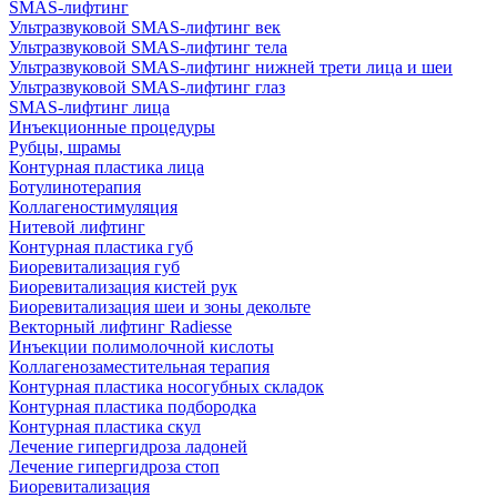
SMAS-лифтинг
Ультразвуковой SMAS-лифтинг век
Ультразвуковой SMAS-лифтинг тела
Ультразвуковой SMAS-лифтинг нижней трети лица и шеи
Ультразвуковой SMAS-лифтинг глаз
SMAS-лифтинг лица
Инъекционные процедуры
Рубцы, шрамы
Контурная пластика лица
Ботулинотерапия
Коллагеностимуляция
Нитевой лифтинг
Контурная пластика губ
Биоревитализация губ
Биоревитализация кистей рук
Биоревитализация шеи и зоны декольте
Векторный лифтинг Radiesse
Инъекции полимолочной кислоты
Коллагенозаместительная терапия
Контурная пластика носогубных складок
Контурная пластика подбородка
Контурная пластика скул
Лечение гипергидроза ладоней
Лечение гипергидроза стоп
Биоревитализация