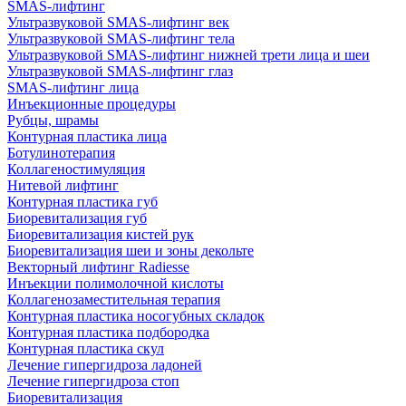
SMAS-лифтинг
Ультразвуковой SMAS-лифтинг век
Ультразвуковой SMAS-лифтинг тела
Ультразвуковой SMAS-лифтинг нижней трети лица и шеи
Ультразвуковой SMAS-лифтинг глаз
SMAS-лифтинг лица
Инъекционные процедуры
Рубцы, шрамы
Контурная пластика лица
Ботулинотерапия
Коллагеностимуляция
Нитевой лифтинг
Контурная пластика губ
Биоревитализация губ
Биоревитализация кистей рук
Биоревитализация шеи и зоны декольте
Векторный лифтинг Radiesse
Инъекции полимолочной кислоты
Коллагенозаместительная терапия
Контурная пластика носогубных складок
Контурная пластика подбородка
Контурная пластика скул
Лечение гипергидроза ладоней
Лечение гипергидроза стоп
Биоревитализация