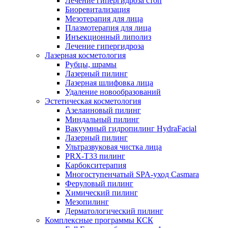
Лечение гипергидроза стоп
Биоревитализация
Мезотерапия для лица
Плазмотерапия для лица
Инъекционный липолиз
Лечение гипергидроза
Лазерная косметология
Рубцы, шрамы
Лазерный пилинг
Лазерная шлифовка лица
Удаление новообразований
Эстетическая косметология
Азелаиновый пилинг
Миндальный пилинг
Вакуумный гидропилинг HydraFacial
Лазерный пилинг
Ультразвуковая чистка лица
PRX-T33 пилинг
Карбокситерапия
Многоступенчатый SPA-уход Сasmara
Феруловый пилинг
Химический пилинг
Мезопилинг
Дерматологический пилинг
Комплексные программы КСК