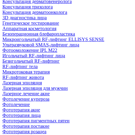
Консультация дерматовенеролога
Консультация трихолога
Консультация дерматоонколога
3D диагностика лица
Генетическое тестирование
Аппаратная косметология
Безоперационная блефаропластика
Микроигольчатый RF-лифтинг ELLISYS SENSE
Ультразвуковой SMAS-лифтинг лица
Фотоомоложение IPL M22
Игольчатый RF-лифтинг лица
Безигольчатый RF-лифтинг
RF-лифтинг тела
Микротоковая терапия
RF-лифтинг живота
Лазерная эпиляция
Лазерная эпиляция для мужчин
Лазерное лечение акне
Фотолечение купероза
Фотолечение
Фототерапия акне
Фототерапия лица
Фототерапия пигментных пятен
Фототерапия постакне
Фототерапия розацеа