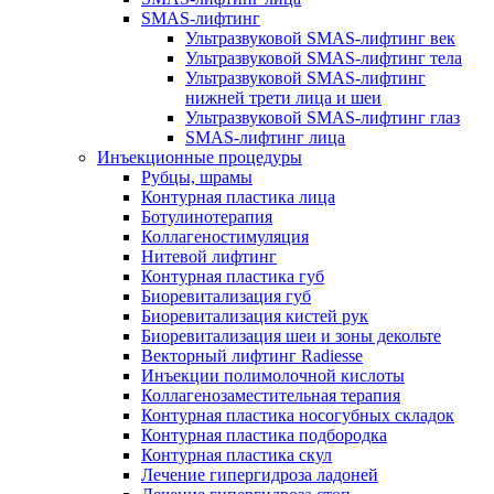
SMAS-лифтинг
Ультразвуковой SMAS-лифтинг век
Ультразвуковой SMAS-лифтинг тела
Ультразвуковой SMAS-лифтинг
нижней трети лица и шеи
Ультразвуковой SMAS-лифтинг глаз
SMAS-лифтинг лица
Инъекционные процедуры
Рубцы, шрамы
Контурная пластика лица
Ботулинотерапия
Коллагеностимуляция
Нитевой лифтинг
Контурная пластика губ
Биоревитализация губ
Биоревитализация кистей рук
Биоревитализация шеи и зоны декольте
Векторный лифтинг Radiesse
Инъекции полимолочной кислоты
Коллагенозаместительная терапия
Контурная пластика носогубных складок
Контурная пластика подбородка
Контурная пластика скул
Лечение гипергидроза ладоней