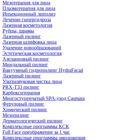
Мезотерапия для лица
Плазмотерапия для лица
Инъекционный липолиз
Лечение гипергидроза
Лазерная косметология
Рубцы, шрамы
Лазерный пилинг
Лазерная шлифовка лица
Удаление новообразований
Эстетическая косметология
Азелаиновый пилинг
Миндальный пилинг
Вакуумный гидропилинг HydraFacial
Лазерный пилинг
Ультразвуковая чистка лица
PRX-T33 пилинг
Карбокситерапия
Многоступенчатый SPA-уход Сasmara
Феруловый пилинг
Химический пилинг
Мезопилинг
Дерматологический пилинг
Комплексные программы КСК
Full Face преображение за 1 час
Комплексные программы омоложения