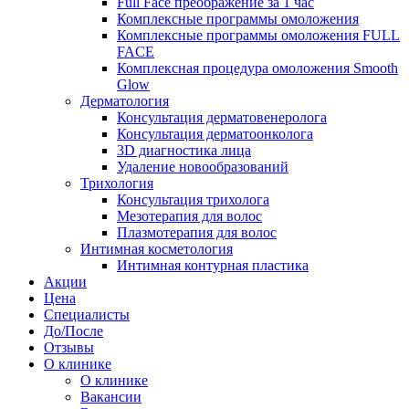
Full Face преображение за 1 час
Комплексные программы омоложения
Комплексные программы омоложения FULL
FACE
Комплексная процедура омоложения Smooth
Glow
Дерматология
Консультация дерматовенеролога
Консультация дерматоонколога
3D диагностика лица
Удаление новообразований
Трихология
Консультация трихолога
Мезотерапия для волос
Плазмотерапия для волос
Интимная косметология
Интимная контурная пластика
Акции
Цена
Специалисты
До/После
Отзывы
О клинике
О клинике
Вакансии