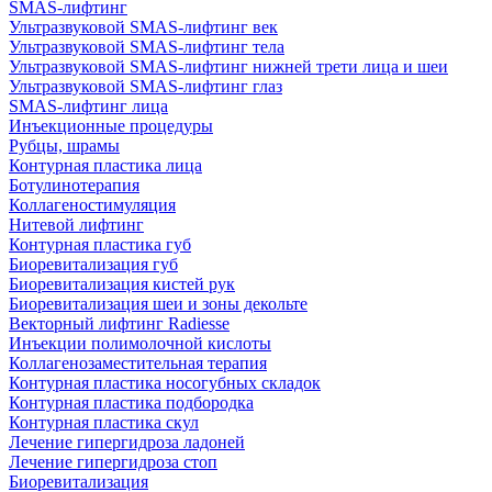
SMAS-лифтинг
Ультразвуковой SMAS-лифтинг век
Ультразвуковой SMAS-лифтинг тела
Ультразвуковой SMAS-лифтинг нижней трети лица и шеи
Ультразвуковой SMAS-лифтинг глаз
SMAS-лифтинг лица
Инъекционные процедуры
Рубцы, шрамы
Контурная пластика лица
Ботулинотерапия
Коллагеностимуляция
Нитевой лифтинг
Контурная пластика губ
Биоревитализация губ
Биоревитализация кистей рук
Биоревитализация шеи и зоны декольте
Векторный лифтинг Radiesse
Инъекции полимолочной кислоты
Коллагенозаместительная терапия
Контурная пластика носогубных складок
Контурная пластика подбородка
Контурная пластика скул
Лечение гипергидроза ладоней
Лечение гипергидроза стоп
Биоревитализация