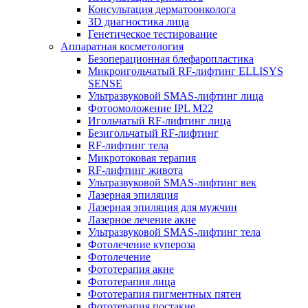
Консультация дерматоонколога
3D диагностика лица
Генетическое тестирование
Аппаратная косметология
Безоперационная блефаропластика
Микроигольчатый RF-лифтинг ELLISYS
SENSE
Ультразвуковой SMAS-лифтинг лица
Фотоомоложение IPL M22
Игольчатый RF-лифтинг лица
Безигольчатый RF-лифтинг
RF-лифтинг тела
Микротоковая терапия
RF-лифтинг живота
Ультразвуковой SMAS-лифтинг век
Лазерная эпиляция
Лазерная эпиляция для мужчин
Лазерное лечение акне
Ультразвуковой SMAS-лифтинг тела
Фотолечение купероза
Фотолечение
Фототерапия акне
Фототерапия лица
Фототерапия пигментных пятен
Фототерапия постакне