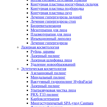
Контурная пластика носогубных складок
Контурная пластика подбородка
Контурная пластика скул
Лечение гипергидроза ладоней
Лечение гипергидроза стоп
Биоревитализация
Мезотерапия для лица
Плазмотерапия для лица
Инъекционный липолиз
Лечение гипергидроза
Лазерная косметология
Рубцы, шрамы
Лазерный пилинг
Лазерная шлифовка лица
Удаление новообразований
Эстетическая косметология
Азелаиновый пилинг
Миндальный пилинг
Вакуумный гидропилинг HydraFacial
Лазерный пилинг
Ультразвуковая чистка лица
PRX-T33 пилинг
Карбокситерапия
Многоступенчатый SPA-уход Сasmara