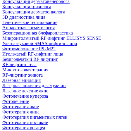
Консультация дерматовенеролога
Консультация трихолога
Консультация дерматоонколога
3D диагностика лица
Генетическое тестирование
Аппаратная косметология
Безоперационная блефаропластика
Микроигольчатый RF-лифтинг ELLISYS SENSE
Ультразвуковой SMAS-лифтинг лица
Фотоомоложение IPL M22
Игольчатый RF-лифтинг лица
Безигольчатый RF-лифтинг
RF-лифтинг тела
Микротоковая терапия
RF-лифтинг живота
Лазерная эпиляция
Лазерная эпиляция для мужчин
Лазерное лечение акне
Фотолечение купероза
Фотолечение
Фототерапия акне
Фототерапия лица
Фототерапия пигментных пятен
Фототерапия постакне
Фототерапия розацеа