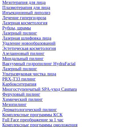
Мезотерапия для лица
Плазмотерапия для лица
Инъекционный липолиз
Лечение гипергидроза
Лазерная косметология
Рубцы, шрамы
Лазерный пилинг
Лазерная шлифовка лица
Удаление новообразований
Эстетическая косметология
Азелаиновый пилинг
Миндальный пилинг
Вакуумный гидропилинг HydraFacial
Лазерный пилинг
Ультразвуковая чистка лица
PRX-T33 пилинг
Карбокситерапия
Многоступенчатый SPA-уход Сasmara
Феруловый пилинг
Химический пилинг
Мезопилинг
Дерматологический пилинг
Комплексные программы КСК
Full Face преображение за 1 час
Комплексные программы омоложения