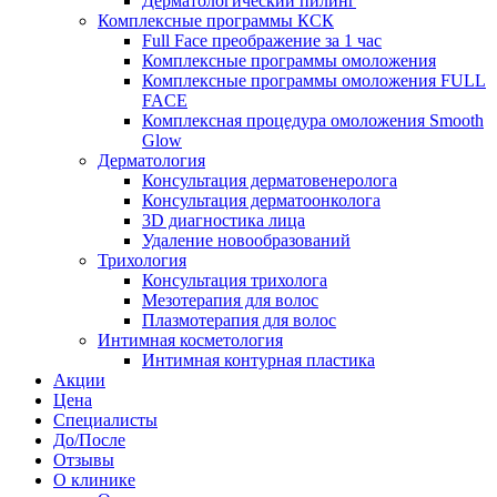
Дерматологический пилинг
Комплексные программы КСК
Full Face преображение за 1 час
Комплексные программы омоложения
Комплексные программы омоложения FULL
FACE
Комплексная процедура омоложения Smooth
Glow
Дерматология
Консультация дерматовенеролога
Консультация дерматоонколога
3D диагностика лица
Удаление новообразований
Трихология
Консультация трихолога
Мезотерапия для волос
Плазмотерапия для волос
Интимная косметология
Интимная контурная пластика
Акции
Цена
Специалисты
До/После
Отзывы
О клинике