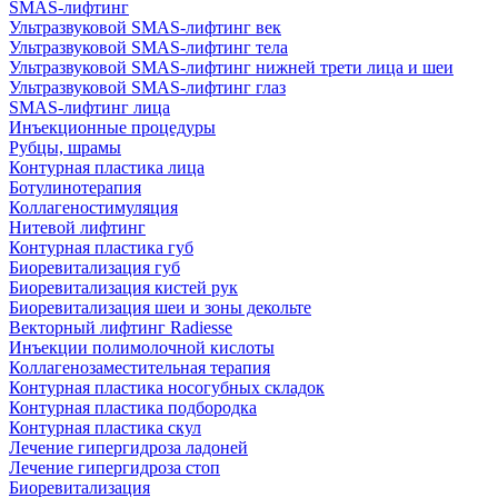
SMAS-лифтинг
Ультразвуковой SMAS-лифтинг век
Ультразвуковой SMAS-лифтинг тела
Ультразвуковой SMAS-лифтинг нижней трети лица и шеи
Ультразвуковой SMAS-лифтинг глаз
SMAS-лифтинг лица
Инъекционные процедуры
Рубцы, шрамы
Контурная пластика лица
Ботулинотерапия
Коллагеностимуляция
Нитевой лифтинг
Контурная пластика губ
Биоревитализация губ
Биоревитализация кистей рук
Биоревитализация шеи и зоны декольте
Векторный лифтинг Radiesse
Инъекции полимолочной кислоты
Коллагенозаместительная терапия
Контурная пластика носогубных складок
Контурная пластика подбородка
Контурная пластика скул
Лечение гипергидроза ладоней
Лечение гипергидроза стоп
Биоревитализация