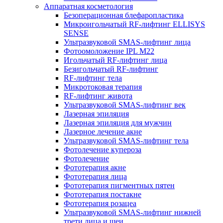
Аппаратная косметология
Безоперационная блефаропластика
Микроигольчатый RF-лифтинг ELLISYS
SENSE
Ультразвуковой SMAS-лифтинг лица
Фотоомоложение IPL M22
Игольчатый RF-лифтинг лица
Безигольчатый RF-лифтинг
RF-лифтинг тела
Микротоковая терапия
RF-лифтинг живота
Ультразвуковой SMAS-лифтинг век
Лазерная эпиляция
Лазерная эпиляция для мужчин
Лазерное лечение акне
Ультразвуковой SMAS-лифтинг тела
Фотолечение купероза
Фотолечение
Фототерапия акне
Фототерапия лица
Фототерапия пигментных пятен
Фототерапия постакне
Фототерапия розацеа
Ультразвуковой SMAS-лифтинг нижней
трети лица и шеи