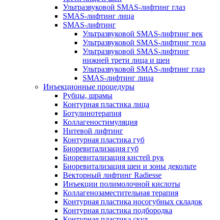
Ультразвуковой SMAS-лифтинг глаз
SMAS-лифтинг лица
SMAS-лифтинг
Ультразвуковой SMAS-лифтинг век
Ультразвуковой SMAS-лифтинг тела
Ультразвуковой SMAS-лифтинг
нижней трети лица и шеи
Ультразвуковой SMAS-лифтинг глаз
SMAS-лифтинг лица
Инъекционные процедуры
Рубцы, шрамы
Контурная пластика лица
Ботулинотерапия
Коллагеностимуляция
Нитевой лифтинг
Контурная пластика губ
Биоревитализация губ
Биоревитализация кистей рук
Биоревитализация шеи и зоны декольте
Векторный лифтинг Radiesse
Инъекции полимолочной кислоты
Коллагенозаместительная терапия
Контурная пластика носогубных складок
Контурная пластика подбородка
Контурная пластика скул