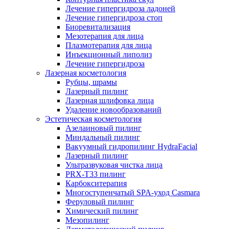
Лечение гипергидроза ладоней
Лечение гипергидроза стоп
Биоревитализация
Мезотерапия для лица
Плазмотерапия для лица
Инъекционный липолиз
Лечение гипергидроза
Лазерная косметология
Рубцы, шрамы
Лазерный пилинг
Лазерная шлифовка лица
Удаление новообразований
Эстетическая косметология
Азелаиновый пилинг
Миндальный пилинг
Вакуумный гидропилинг HydraFacial
Лазерный пилинг
Ультразвуковая чистка лица
PRX-T33 пилинг
Карбокситерапия
Многоступенчатый SPA-уход Сasmara
Феруловый пилинг
Химический пилинг
Мезопилинг