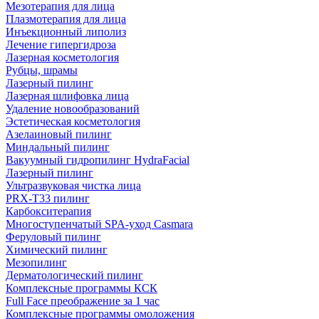
Мезотерапия для лица
Плазмотерапия для лица
Инъекционный липолиз
Лечение гипергидроза
Лазерная косметология
Рубцы, шрамы
Лазерный пилинг
Лазерная шлифовка лица
Удаление новообразований
Эстетическая косметология
Азелаиновый пилинг
Миндальный пилинг
Вакуумный гидропилинг HydraFacial
Лазерный пилинг
Ультразвуковая чистка лица
PRX-T33 пилинг
Карбокситерапия
Многоступенчатый SPA-уход Сasmara
Феруловый пилинг
Химический пилинг
Мезопилинг
Дерматологический пилинг
Комплексные программы КСК
Full Face преображение за 1 час
Комплексные программы омоложения