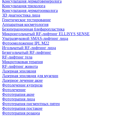
Консультация дерматовенеролога
Консультация трихолога
Консультация дерматоонколога
3D диагностика лица
Генетическое тестирование
Аппаратная косметология
Безоперационная блефаропластика
Микроигольчатый RF-лифтинг ELLISYS SENSE
Ультразвуковой SMAS-лифтинг лица
Фотоомоложение IPL M22
Игольчатый RF-лифтинг лица
Безигольчатый RF-лифтинг
RF-лифтинг тела
Микротоковая терапия
RF-лифтинг живота
Лазерная эпиляция
Лазерная эпиляция для мужчин
Лазерное лечение акне
Фотолечение купероза
Фотолечение
Фототерапия акне
Фототерапия лица
Фототерапия пигментных пятен
Фототерапия постакне
Фототерапия розацеа