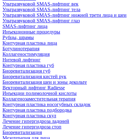
Ультразвуковой SMAS-лифтинг век
Ультразвуковой SMAS-лифтинг тела
Ультразвуковой SMAS-лифтинг нижней трети лица и шеи
Ультразвуковой SMAS-лифтинг глаз
SMAS-лифтинг лица
Инъекционные процедуры
Рубцы, шрамы
Контурная пластика лица
Ботулинотерапия
Коллагеностимуляция
Нитевой лифтинг
Контурная пластика губ
Биоревитализация губ
Биоревитализация кистей рук
Биоревитализация шеи и зоны декольте
Векторный лифтинг Radiesse
Инъекции полимолочной кислоты
Коллагенозаместительная терапия
Контурная пластика носогубных складок
Контурная пластика подбородка
Контурная пластика скул
Лечение гипергидроза ладоней
Лечение гипергидроза стоп
Биоревитализация
Мезотерапия для лица