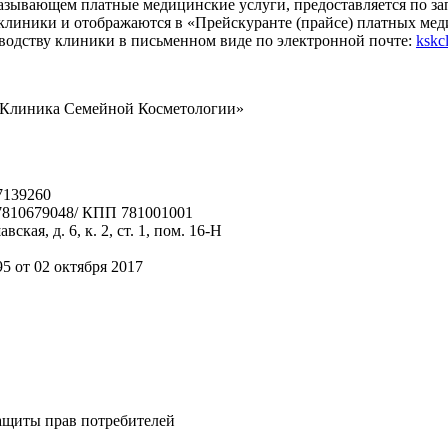
азывающем платные медицинские услуги, предоставляется по за
клиники и отображаются в «Прейскуранте (прайсе) платных мед
водству клиники в письменном виде по электронной почте:
kskc
«Клиника Семейной Косметологии»
7139260
7810679048/ КПП 781001001
кая, д. 6, к. 2, ст. 1,
пом. 16-Н
т 02 октября 2017
ащиты прав потребителей