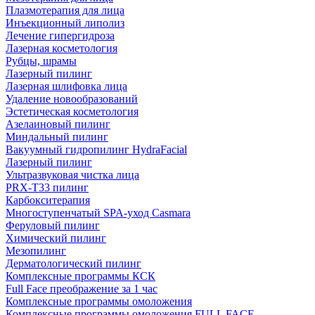
Плазмотерапия для лица
Инъекционный липолиз
Лечение гипергидроза
Лазерная косметология
Рубцы, шрамы
Лазерный пилинг
Лазерная шлифовка лица
Удаление новообразований
Эстетическая косметология
Азелаиновый пилинг
Миндальный пилинг
Вакуумный гидропилинг HydraFacial
Лазерный пилинг
Ультразвуковая чистка лица
PRX-T33 пилинг
Карбокситерапия
Многоступенчатый SPA-уход Сasmara
Феруловый пилинг
Химический пилинг
Мезопилинг
Дерматологический пилинг
Комплексные программы КСК
Full Face преображение за 1 час
Комплексные программы омоложения
Комплексные программы омоложения FULL FACE