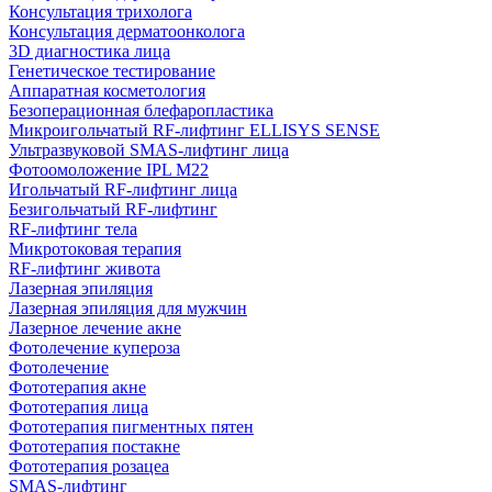
Консультация трихолога
Консультация дерматоонколога
3D диагностика лица
Генетическое тестирование
Аппаратная косметология
Безоперационная блефаропластика
Микроигольчатый RF-лифтинг ELLISYS SENSE
Ультразвуковой SMAS-лифтинг лица
Фотоомоложение IPL M22
Игольчатый RF-лифтинг лица
Безигольчатый RF-лифтинг
RF-лифтинг тела
Микротоковая терапия
RF-лифтинг живота
Лазерная эпиляция
Лазерная эпиляция для мужчин
Лазерное лечение акне
Фотолечение купероза
Фотолечение
Фототерапия акне
Фототерапия лица
Фототерапия пигментных пятен
Фототерапия постакне
Фототерапия розацеа
SMAS-лифтинг