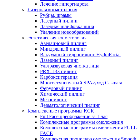
Лечение гипергидроза
Лазерная косметология
Рубцы, шрамы
Лазерный пилинг
Лазерная шлифовка лица
Удаление новообразований
Эстетическая косметология
Азелаиновый пилинг
Миндальный пилинг
Вакуумный гидропилинг HydraFacial
Лазерный пилинг
Ультразвуковая чистка лица
PRX-T33 пилинг
Карбокситерапия
Многоступенчатый SPA-уход Сasmara
Феруловый пилинг
Химический пилинг
Мезопилинг
Дерматологический пилинг
Комплексные программы КСК
Full Face преображение за 1 час
Комплексные программы омоложения
Комплексные программы омоложения FULL
FACE
Комплексная процедура омоложения Smooth