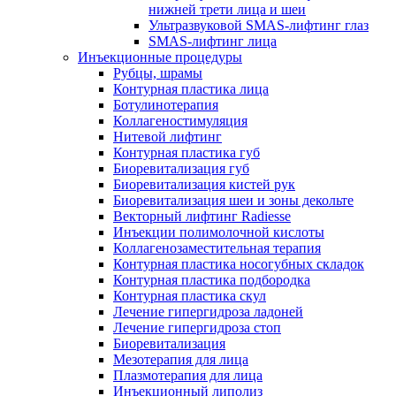
нижней трети лица и шеи
Ультразвуковой SMAS-лифтинг глаз
SMAS-лифтинг лица
Инъекционные процедуры
Рубцы, шрамы
Контурная пластика лица
Ботулинотерапия
Коллагеностимуляция
Нитевой лифтинг
Контурная пластика губ
Биоревитализация губ
Биоревитализация кистей рук
Биоревитализация шеи и зоны декольте
Векторный лифтинг Radiesse
Инъекции полимолочной кислоты
Коллагенозаместительная терапия
Контурная пластика носогубных складок
Контурная пластика подбородка
Контурная пластика скул
Лечение гипергидроза ладоней
Лечение гипергидроза стоп
Биоревитализация
Мезотерапия для лица
Плазмотерапия для лица
Инъекционный липолиз