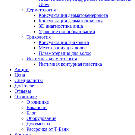
Glow
Дерматология
Консультация дерматовенеролога
Консультация дерматоонколога
3D диагностика лица
Удаление новообразований
Трихология
Консультация трихолога
Мезотерапия для волос
Плазмотерапия для волос
Интимная косметология
Интимная контурная пластика
Акции
Цена
Специалисты
До/После
Отзывы
О клинике
О клинике
Вакансии
Блог
Оборудование
Документы
Рассрочка от Т-Банк
Контакты