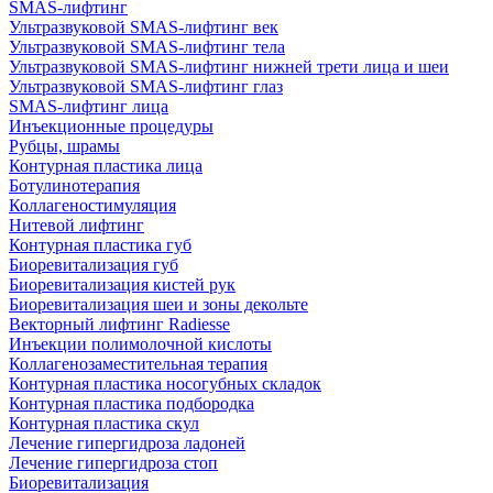
SMAS-лифтинг
Ультразвуковой SMAS-лифтинг век
Ультразвуковой SMAS-лифтинг тела
Ультразвуковой SMAS-лифтинг нижней трети лица и шеи
Ультразвуковой SMAS-лифтинг глаз
SMAS-лифтинг лица
Инъекционные процедуры
Рубцы, шрамы
Контурная пластика лица
Ботулинотерапия
Коллагеностимуляция
Нитевой лифтинг
Контурная пластика губ
Биоревитализация губ
Биоревитализация кистей рук
Биоревитализация шеи и зоны декольте
Векторный лифтинг Radiesse
Инъекции полимолочной кислоты
Коллагенозаместительная терапия
Контурная пластика носогубных складок
Контурная пластика подбородка
Контурная пластика скул
Лечение гипергидроза ладоней
Лечение гипергидроза стоп
Биоревитализация