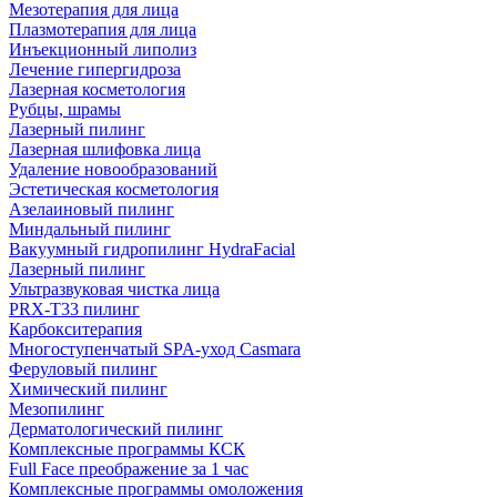
Мезотерапия для лица
Плазмотерапия для лица
Инъекционный липолиз
Лечение гипергидроза
Лазерная косметология
Рубцы, шрамы
Лазерный пилинг
Лазерная шлифовка лица
Удаление новообразований
Эстетическая косметология
Азелаиновый пилинг
Миндальный пилинг
Вакуумный гидропилинг HydraFacial
Лазерный пилинг
Ультразвуковая чистка лица
PRX-T33 пилинг
Карбокситерапия
Многоступенчатый SPA-уход Сasmara
Феруловый пилинг
Химический пилинг
Мезопилинг
Дерматологический пилинг
Комплексные программы КСК
Full Face преображение за 1 час
Комплексные программы омоложения