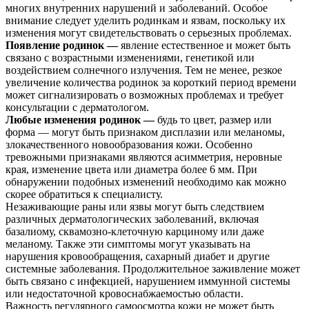
многих внутренних нарушений и заболеваний. Особое
внимание следует уделить родинкам и язвам, поскольку их
изменения могут свидетельствовать о серьезных проблемах.
Появление родинок —
явление естественное и может быть
связано с возрастными изменениями, генетикой или
воздействием солнечного излучения. Тем не менее, резкое
увеличение количества родинок за короткий период времени
может сигнализировать о возможных проблемах и требует
консультации с дерматологом.
Любые изменения родинок —
будь то цвет, размер или
форма — могут быть признаком дисплазии или меланомы,
злокачественного новообразования кожи. Особенно
тревожными признаками являются асимметрия, неровные
края, изменение цвета или диаметра более 6 мм. При
обнаружении подобных изменений необходимо как можно
скорее обратиться к специалисту.
Незаживающие раны или язвы могут быть следствием
различных дерматологических заболеваний, включая
базалиому, сквамозно-клеточную карциному или даже
меланому. Также эти симптомы могут указывать на
нарушения кровообращения, сахарный диабет и другие
системные заболевания. Продолжительное заживление может
быть связано с инфекцией, нарушением иммунной системы
или недостаточной кровоснабжаемостью области.
Важность регулярного самоосмотра кожи не может быть