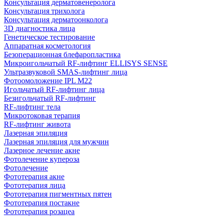
Консультация дерматовенеролога
Консультация трихолога
Консультация дерматоонколога
3D диагностика лица
Генетическое тестирование
Аппаратная косметология
Безоперационная блефаропластика
Микроигольчатый RF-лифтинг ELLISYS SENSE
Ультразвуковой SMAS-лифтинг лица
Фотоомоложение IPL M22
Игольчатый RF-лифтинг лица
Безигольчатый RF-лифтинг
RF-лифтинг тела
Микротоковая терапия
RF-лифтинг живота
Лазерная эпиляция
Лазерная эпиляция для мужчин
Лазерное лечение акне
Фотолечение купероза
Фотолечение
Фототерапия акне
Фототерапия лица
Фототерапия пигментных пятен
Фототерапия постакне
Фототерапия розацеа