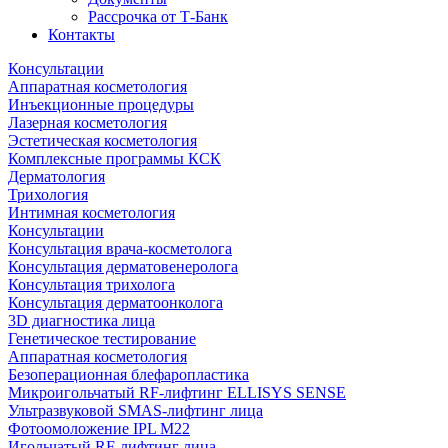
Рассрочка от Т-Банк
Контакты
Консультации
Аппаратная косметология
Инъекционные процедуры
Лазерная косметология
Эстетическая косметология
Комплексные программы КСК
Дерматология
Трихология
Интимная косметология
Консультации
Консультация врача-косметолога
Консультация дерматовенеролога
Консультация трихолога
Консультация дерматоонколога
3D диагностика лица
Генетическое тестирование
Аппаратная косметология
Безоперационная блефаропластика
Микроигольчатый RF-лифтинг ELLISYS SENSE
Ультразвуковой SMAS-лифтинг лица
Фотоомоложение IPL M22
Игольчатый RF-лифтинг лица