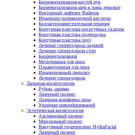
Биоревитализация кистей рук
Биоревитализация шеи и зоны декольте
Векторный лифтинг Radiesse
Инъекции полимолочной кислоты
Коллагенозаместительная терапия
Контурная пластика носогубных складок
Контурная пластика подбородка
Контурная пластика скул
Лечение гипергидроза ладоней
Лечение гипергидроза стоп
Биоревитализация
Мезотерапия для лица
Плазмотерапия для лица
Инъекционный липолиз
Лечение гипергидроза
Лазерная косметология
Рубцы, шрамы
Лазерный пилинг
Лазерная шлифовка лица
Удаление новообразований
Эстетическая косметология
Азелаиновый пилинг
Миндальный пилинг
Вакуумный гидропилинг HydraFacial
Лазерный пилинг