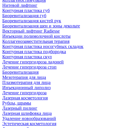
Коллагеностимуляция
Нитевой лифтинг
Контурная пластика губ
Биоревитализация губ
Биоревитализация кистей рук
Биоревитализация шеи и зоны декольте
Векторный лифтинг Radiesse
Инъекции полимолочной кислоты
Коллагенозаместительная терапия
Контурная пластика носогубных складок
Контурная пластика подбородка
Контурная пластика скул
Лечение гипергидроза ладоней
Лечение гипергидроза стоп
Биоревитализация
Мезотерапия для лица
Плазмотерапия для лица
Инъекционный липолиз
Лечение гипергидроза
Лазерная косметология
Рубцы, шрамы
Лазерный пилинг
Лазерная шлифовка лица
Удаление новообразований
Эстетическая косметология