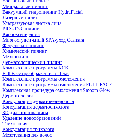
Азелаиновый пилинг
Миндальный пилинг
Вакуумный гидропилинг HydraFacial
Лазерный пилинг
Ультразвуковая чистка лица
PRX-T33 пилинг
Карбокситерапия
Многоступенчатый SPA-уход Сasmara
Феруловый пилинг
Химический пилинг
Мезопилинг
Дерматологический пилинг
Комплексные программы КСК
Full Face преображение за 1 час
Комплексные программы омоложения
Комплексные программы омоложения FULL FACE
Комплексная процедура омоложения Smooth Glow
Дерматология
Консультация дерматовенеролога
Консультация дерматоонколога
3D диагностика лица
Удаление новообразований
Трихология
Консультация трихолога
Мезотерапия для волос