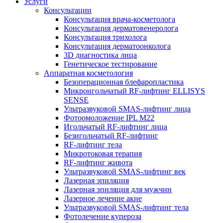
Услуги
Консультации
Консультация врача-косметолога
Консультация дерматовенеролога
Консультация трихолога
Консультация дерматоонколога
3D диагностика лица
Генетическое тестирование
Аппаратная косметология
Безоперационная блефаропластика
Микроигольчатый RF-лифтинг ELLISYS
SENSE
Ультразвуковой SMAS-лифтинг лица
Фотоомоложение IPL M22
Игольчатый RF-лифтинг лица
Безигольчатый RF-лифтинг
RF-лифтинг тела
Микротоковая терапия
RF-лифтинг живота
Ультразвуковой SMAS-лифтинг век
Лазерная эпиляция
Лазерная эпиляция для мужчин
Лазерное лечение акне
Ультразвуковой SMAS-лифтинг тела
Фотолечение купероза