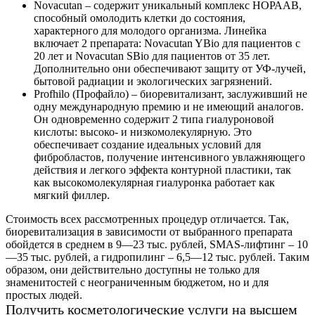
Novacutan – содержит уникальный комплекс НОРААВ,
способный омолодить клетки до состояния,
характерного для молодого организма. Линейка
включает 2 препарата: Novacutan YBio для пациентов с
20 лет и Novacutan SBio для пациентов от 35 лет.
Дополнительно они обеспечивают защиту от УФ-лучей,
бытовой радиации и экологических загрязнений.
Profhilo (Профайло) – биоревитализант, заслуживший не
одну международную премию и не имеющий аналогов.
Он одновременно содержит 2 типа гиалуроновой
кислоты: высоко- и низкомолекулярную. Это
обеспечивает создание идеальных условий для
фибробластов, получение интенсивного увлажняющего
действия и легкого эффекта контурной пластики, так
как высокомолекулярная гиалуронка работает как
мягкий филлер.
Стоимость всех рассмотренных процедур отличается. Так,
биоревитализация в зависимости от выбранного препарата
обойдется в среднем в 9—23 тыс. рублей, SMAS-лифтинг – 10
—35 тыс. рублей, а гидропилинг – 6,5—12 тыс. рублей. Таким
образом, они действительно доступны не только для
знаменитостей с неограниченным бюджетом, но и для
простых людей.
Получить косметологические услуги на высшем