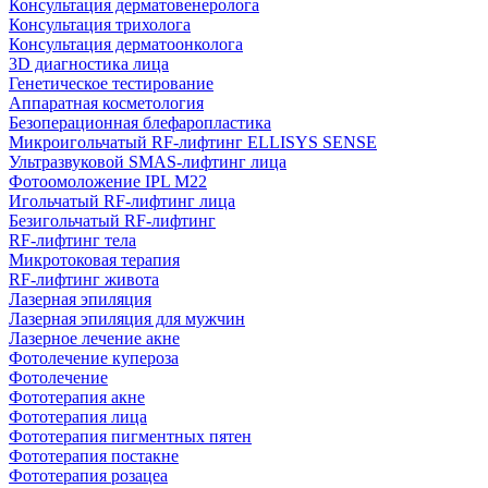
Консультация дерматовенеролога
Консультация трихолога
Консультация дерматоонколога
3D диагностика лица
Генетическое тестирование
Аппаратная косметология
Безоперационная блефаропластика
Микроигольчатый RF-лифтинг ELLISYS SENSE
Ультразвуковой SMAS-лифтинг лица
Фотоомоложение IPL M22
Игольчатый RF-лифтинг лица
Безигольчатый RF-лифтинг
RF-лифтинг тела
Микротоковая терапия
RF-лифтинг живота
Лазерная эпиляция
Лазерная эпиляция для мужчин
Лазерное лечение акне
Фотолечение купероза
Фотолечение
Фототерапия акне
Фототерапия лица
Фототерапия пигментных пятен
Фототерапия постакне
Фототерапия розацеа