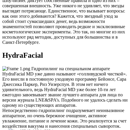
Шоу-бизнес диктует собственные правила и одно из них –
совершенная внешность. Уже никого не удивляет, что звезды
выглядят потрясающе. Единственное, что вызывает вопросы:
как они этого добиваются? Кажется, что звездный уход за
собой стоит сумасшедших денег, ведь возможности
знаменитостей позволяют проводить редкие и эксклюзивные
косметологические эксперименты. Это так, но многие из них
используют ряд методик, доступных для большинства и в
Санкт-Петербурге.
HydraFacial
Гидропилинг на специальном аппарате
HydraFacial MD уже давно называют «голливудской чисткой».
Его внесли в постоянную уходовую программу Бейонсе, Сара
Джессика Паркер, Риз Уизерспун. В этом нет ничего
удивительного, ведь HydraFacial MD уже более 10-ти лет
ежегодно завоевывает звание лучшего аппарата для лица по
версии журнала LNE&SPA’s. Подобного не удалось сделать ни
одному из существующих аппаратов.
Непосредственно гидропилинг подразумевает неинвазивное
аппаратное, но очень бережное очищение, активное
увлажнение, питание и лечение кожи. Это реализуется за счет
воздействия вакуума и нанесения специальных сывороток.