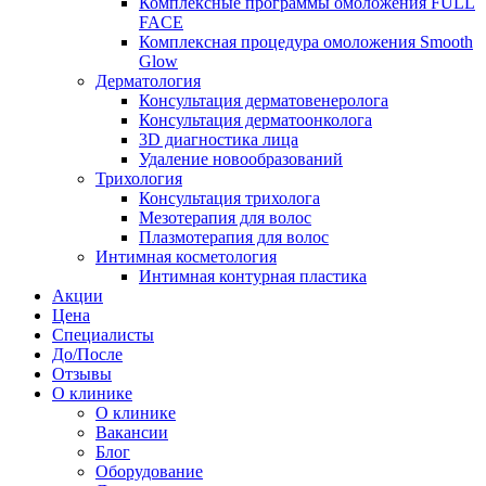
Комплексные программы омоложения FULL
FACE
Комплексная процедура омоложения Smooth
Glow
Дерматология
Консультация дерматовенеролога
Консультация дерматоонколога
3D диагностика лица
Удаление новообразований
Трихология
Консультация трихолога
Мезотерапия для волос
Плазмотерапия для волос
Интимная косметология
Интимная контурная пластика
Акции
Цена
Специалисты
До/После
Отзывы
О клинике
О клинике
Вакансии
Блог
Оборудование