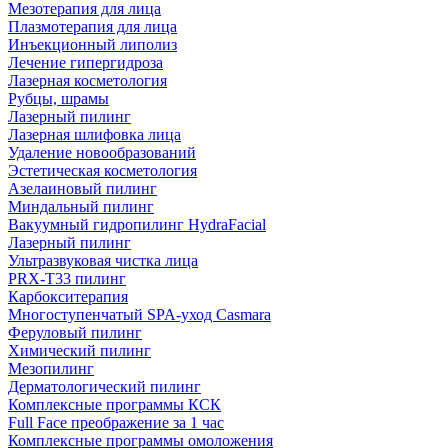
Мезотерапия для лица
Плазмотерапия для лица
Инъекционный липолиз
Лечение гипергидроза
Лазерная косметология
Рубцы, шрамы
Лазерный пилинг
Лазерная шлифовка лица
Удаление новообразований
Эстетическая косметология
Азелаиновый пилинг
Миндальный пилинг
Вакуумный гидропилинг HydraFacial
Лазерный пилинг
Ультразвуковая чистка лица
PRX-T33 пилинг
Карбокситерапия
Многоступенчатый SPA-уход Сasmara
Феруловый пилинг
Химический пилинг
Мезопилинг
Дерматологический пилинг
Комплексные программы КСК
Full Face преображение за 1 час
Комплексные программы омоложения