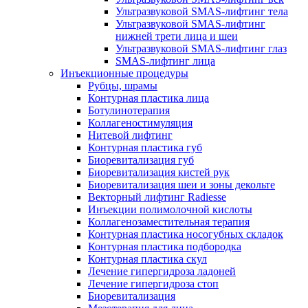
Ультразвуковой SMAS-лифтинг тела
Ультразвуковой SMAS-лифтинг
нижней трети лица и шеи
Ультразвуковой SMAS-лифтинг глаз
SMAS-лифтинг лица
Инъекционные процедуры
Рубцы, шрамы
Контурная пластика лица
Ботулинотерапия
Коллагеностимуляция
Нитевой лифтинг
Контурная пластика губ
Биоревитализация губ
Биоревитализация кистей рук
Биоревитализация шеи и зоны декольте
Векторный лифтинг Radiesse
Инъекции полимолочной кислоты
Коллагенозаместительная терапия
Контурная пластика носогубных складок
Контурная пластика подбородка
Контурная пластика скул
Лечение гипергидроза ладоней
Лечение гипергидроза стоп
Биоревитализация