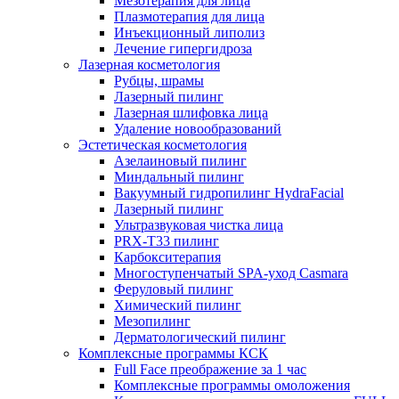
Мезотерапия для лица
Плазмотерапия для лица
Инъекционный липолиз
Лечение гипергидроза
Лазерная косметология
Рубцы, шрамы
Лазерный пилинг
Лазерная шлифовка лица
Удаление новообразований
Эстетическая косметология
Азелаиновый пилинг
Миндальный пилинг
Вакуумный гидропилинг HydraFacial
Лазерный пилинг
Ультразвуковая чистка лица
PRX-T33 пилинг
Карбокситерапия
Многоступенчатый SPA-уход Сasmara
Феруловый пилинг
Химический пилинг
Мезопилинг
Дерматологический пилинг
Комплексные программы КСК
Full Face преображение за 1 час
Комплексные программы омоложения