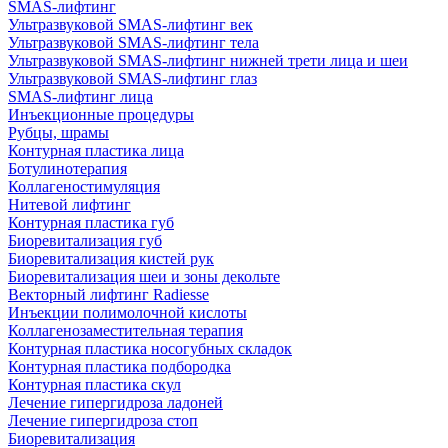
SMAS-лифтинг
Ультразвуковой SMAS-лифтинг век
Ультразвуковой SMAS-лифтинг тела
Ультразвуковой SMAS-лифтинг нижней трети лица и шеи
Ультразвуковой SMAS-лифтинг глаз
SMAS-лифтинг лица
Инъекционные процедуры
Рубцы, шрамы
Контурная пластика лица
Ботулинотерапия
Коллагеностимуляция
Нитевой лифтинг
Контурная пластика губ
Биоревитализация губ
Биоревитализация кистей рук
Биоревитализация шеи и зоны декольте
Векторный лифтинг Radiesse
Инъекции полимолочной кислоты
Коллагенозаместительная терапия
Контурная пластика носогубных складок
Контурная пластика подбородка
Контурная пластика скул
Лечение гипергидроза ладоней
Лечение гипергидроза стоп
Биоревитализация