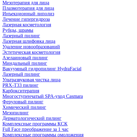
Мезотерапия для лица
Плазмотерапия для лица
Инъекционный липолиз
Лечение гипергидроза
Лазерная косметология
Рубцы, шрамы
Лазерный пилинг
Лазерная шлифовка лица
Удаление новообразований
Эстетическая косметология
Азелаиновый пилинг
Миндальный пилинг
Вакуумный гидропилинг HydraFacial
Лазерный пилинг
Ультразвуковая чистка лица
PRX-T33 пилинг
Карбокситерапия
Многоступенчатый SPA-уход Сasmara
Феруловый пилинг
Химический пилинг
Мезопилинг
Дерматологический пилинг
Комплексные программы КСК
Full Face преображение за 1 час
Комплексные программы омоложения