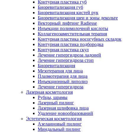
Контурная пластика губ
Биоревитализация губ
Биоревитализация кистей рук
Биоревитализация шеи и зоны декольте
Векторный лифтинг Radiesse
Инъекции полимолочной кислоты
Коллагенозаместительная терапия
Контурная пластика носогубных складок
Контурная пластика подбородка
Контурная пластика скул
Лечение гипергидроза ладоней
Лечение гипергидроза стоп
Биоревитализация
Мезотерапия для лица
Плазмотерапия для лица
Инъекционный липолиз
Лечение гипергидроза
Лазерная косметология
Рубцы, шрамы
Лазерный пилинг
Лазерная шлифовка лица
Удаление новообразований
Эстетическая косметология
Азелаиновый пилинг
Миндальный пилинг