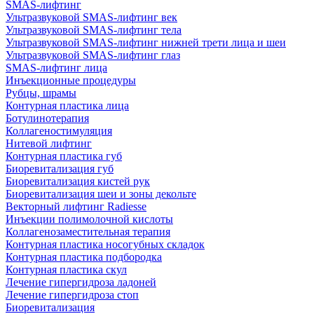
SMAS-лифтинг
Ультразвуковой SMAS-лифтинг век
Ультразвуковой SMAS-лифтинг тела
Ультразвуковой SMAS-лифтинг нижней трети лица и шеи
Ультразвуковой SMAS-лифтинг глаз
SMAS-лифтинг лица
Инъекционные процедуры
Рубцы, шрамы
Контурная пластика лица
Ботулинотерапия
Коллагеностимуляция
Нитевой лифтинг
Контурная пластика губ
Биоревитализация губ
Биоревитализация кистей рук
Биоревитализация шеи и зоны декольте
Векторный лифтинг Radiesse
Инъекции полимолочной кислоты
Коллагенозаместительная терапия
Контурная пластика носогубных складок
Контурная пластика подбородка
Контурная пластика скул
Лечение гипергидроза ладоней
Лечение гипергидроза стоп
Биоревитализация