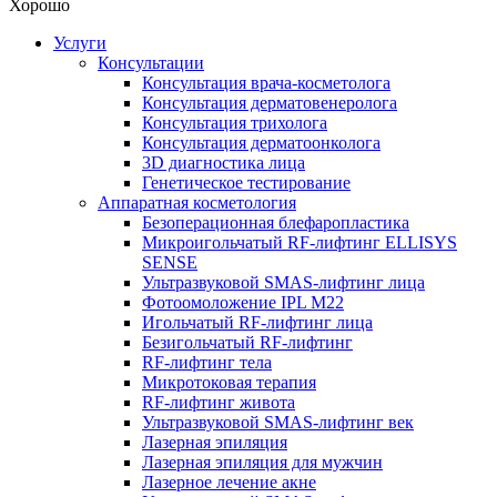
Хорошо
Услуги
Консультации
Консультация врача-косметолога
Консультация дерматовенеролога
Консультация трихолога
Консультация дерматоонколога
3D диагностика лица
Генетическое тестирование
Аппаратная косметология
Безоперационная блефаропластика
Микроигольчатый RF-лифтинг ELLISYS
SENSE
Ультразвуковой SMAS-лифтинг лица
Фотоомоложение IPL M22
Игольчатый RF-лифтинг лица
Безигольчатый RF-лифтинг
RF-лифтинг тела
Микротоковая терапия
RF-лифтинг живота
Ультразвуковой SMAS-лифтинг век
Лазерная эпиляция
Лазерная эпиляция для мужчин
Лазерное лечение акне