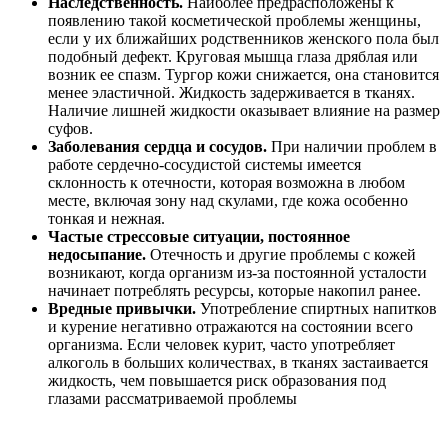
Наследственность.
Наиболее предрасположены к
появлению такой косметической проблемы женщины,
если у их ближайших родственников женского пола был
подобный дефект. Круговая мышца глаза дряблая или
возник ее спазм. Тургор кожи снижается, она становится
менее эластичной. Жидкость задерживается в тканях.
Наличие лишней жидкости оказывает влияние на размер
суфов.
Заболевания сердца и сосудов.
При наличии проблем в
работе сердечно-сосудистой системы имеется
склонность к отечности, которая возможна в любом
месте, включая зону над скулами, где кожа особенно
тонкая и нежная.
Частые стрессовые ситуации, постоянное
недосыпание.
Отечность и другие проблемы с кожей
возникают, когда организм из-за постоянной усталости
начинает потреблять ресурсы, которые накопил ранее.
Вредные привычки.
Употребление спиртных напитков
и курение негативно отражаются на состоянии всего
организма. Если человек курит, часто употребляет
алкоголь в больших количествах, в тканях застаивается
жидкость, чем повышается риск образования под
глазами рассматриваемой проблемы