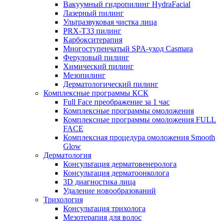
Вакуумный гидропилинг HydraFacial
Лазерный пилинг
Ультразвуковая чистка лица
PRX-T33 пилинг
Карбокситерапия
Многоступенчатый SPA-уход Сasmara
Феруловый пилинг
Химический пилинг
Мезопилинг
Дерматологический пилинг
Комплексные программы КСК
Full Face преображение за 1 час
Комплексные программы омоложения
Комплексные программы омоложения FULL
FACE
Комплексная процедура омоложения Smooth
Glow
Дерматология
Консультация дерматовенеролога
Консультация дерматоонколога
3D диагностика лица
Удаление новообразований
Трихология
Консультация трихолога
Мезотерапия для волос