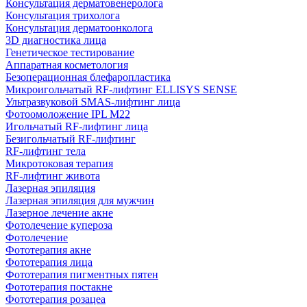
Консультация дерматовенеролога
Консультация трихолога
Консультация дерматоонколога
3D диагностика лица
Генетическое тестирование
Аппаратная косметология
Безоперационная блефаропластика
Микроигольчатый RF-лифтинг ELLISYS SENSE
Ультразвуковой SMAS-лифтинг лица
Фотоомоложение IPL M22
Игольчатый RF-лифтинг лица
Безигольчатый RF-лифтинг
RF-лифтинг тела
Микротоковая терапия
RF-лифтинг живота
Лазерная эпиляция
Лазерная эпиляция для мужчин
Лазерное лечение акне
Фотолечение купероза
Фотолечение
Фототерапия акне
Фототерапия лица
Фототерапия пигментных пятен
Фототерапия постакне
Фототерапия розацеа