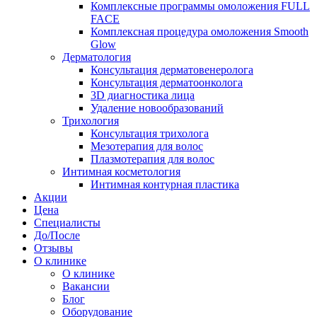
Комплексные программы омоложения FULL
FACE
Комплексная процедура омоложения Smooth
Glow
Дерматология
Консультация дерматовенеролога
Консультация дерматоонколога
3D диагностика лица
Удаление новообразований
Трихология
Консультация трихолога
Мезотерапия для волос
Плазмотерапия для волос
Интимная косметология
Интимная контурная пластика
Акции
Цена
Специалисты
До/После
Отзывы
О клинике
О клинике
Вакансии
Блог
Оборудование