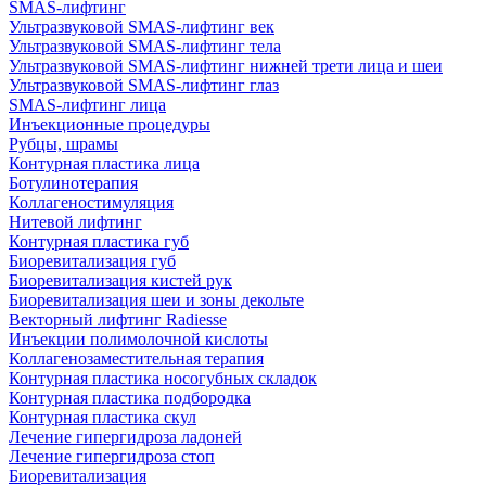
SMAS-лифтинг
Ультразвуковой SMAS-лифтинг век
Ультразвуковой SMAS-лифтинг тела
Ультразвуковой SMAS-лифтинг нижней трети лица и шеи
Ультразвуковой SMAS-лифтинг глаз
SMAS-лифтинг лица
Инъекционные процедуры
Рубцы, шрамы
Контурная пластика лица
Ботулинотерапия
Коллагеностимуляция
Нитевой лифтинг
Контурная пластика губ
Биоревитализация губ
Биоревитализация кистей рук
Биоревитализация шеи и зоны декольте
Векторный лифтинг Radiesse
Инъекции полимолочной кислоты
Коллагенозаместительная терапия
Контурная пластика носогубных складок
Контурная пластика подбородка
Контурная пластика скул
Лечение гипергидроза ладоней
Лечение гипергидроза стоп
Биоревитализация