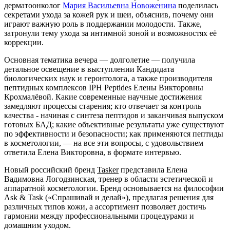
дерматоонколог
Мария Васильевна Новоженина
поделилась
секретами ухода за кожей рук и шеи, объяснив, почему они
играют важную роль в поддержании молодости. Также,
затронули тему ухода за интимной зоной и возможностях её
коррекции.
Основная тематика вечера — долголетие — получила
детальное освещение в выступлении Кандидата
биологических наук и геронтолога, а также производителя
пептидных комплексов IPH Peptides
Елены Викторовны
Крохмалёвой
. Какие современные научные достижения
замедляют процессы старения; кто отвечает за контроль
качества - начиная с синтеза пептидов и заканчивая выпуском
готовых БАД; какие объективные результаты уже существуют
по эффективности и безопасности; как применяются пептиды
в косметологии, — на все эти вопросы, с удовольствием
ответила Елена Викторовна, в формате интервью.
Новый российский бренд
Tasker
представила
Елена
Вадимовна Логодзинская
, тренер в области эстетической и
аппаратной косметологии. Бренд основывается на философии
Ask & Task («Спрашивай и делай»), предлагая решения для
различных типов кожи, а ассортимент позволяет достичь
гармонии между профессиональными процедурами и
домашним уходом.