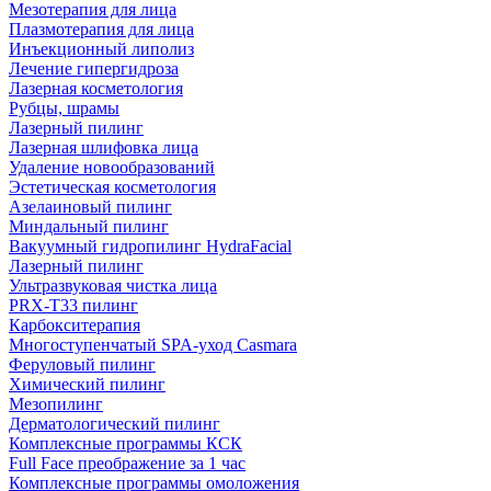
Мезотерапия для лица
Плазмотерапия для лица
Инъекционный липолиз
Лечение гипергидроза
Лазерная косметология
Рубцы, шрамы
Лазерный пилинг
Лазерная шлифовка лица
Удаление новообразований
Эстетическая косметология
Азелаиновый пилинг
Миндальный пилинг
Вакуумный гидропилинг HydraFacial
Лазерный пилинг
Ультразвуковая чистка лица
PRX-T33 пилинг
Карбокситерапия
Многоступенчатый SPA-уход Сasmara
Феруловый пилинг
Химический пилинг
Мезопилинг
Дерматологический пилинг
Комплексные программы КСК
Full Face преображение за 1 час
Комплексные программы омоложения