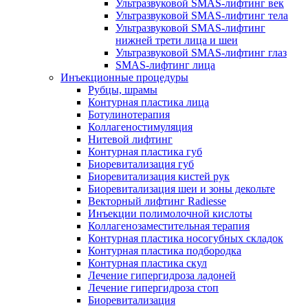
Ультразвуковой SMAS-лифтинг век
Ультразвуковой SMAS-лифтинг тела
Ультразвуковой SMAS-лифтинг
нижней трети лица и шеи
Ультразвуковой SMAS-лифтинг глаз
SMAS-лифтинг лица
Инъекционные процедуры
Рубцы, шрамы
Контурная пластика лица
Ботулинотерапия
Коллагеностимуляция
Нитевой лифтинг
Контурная пластика губ
Биоревитализация губ
Биоревитализация кистей рук
Биоревитализация шеи и зоны декольте
Векторный лифтинг Radiesse
Инъекции полимолочной кислоты
Коллагенозаместительная терапия
Контурная пластика носогубных складок
Контурная пластика подбородка
Контурная пластика скул
Лечение гипергидроза ладоней
Лечение гипергидроза стоп
Биоревитализация