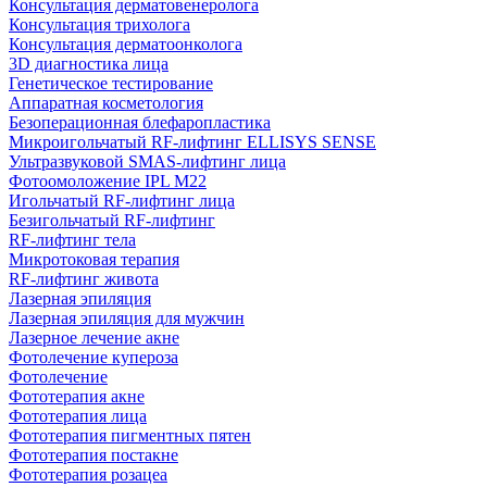
Консультация дерматовенеролога
Консультация трихолога
Консультация дерматоонколога
3D диагностика лица
Генетическое тестирование
Аппаратная косметология
Безоперационная блефаропластика
Микроигольчатый RF-лифтинг ELLISYS SENSE
Ультразвуковой SMAS-лифтинг лица
Фотоомоложение IPL M22
Игольчатый RF-лифтинг лица
Безигольчатый RF-лифтинг
RF-лифтинг тела
Микротоковая терапия
RF-лифтинг живота
Лазерная эпиляция
Лазерная эпиляция для мужчин
Лазерное лечение акне
Фотолечение купероза
Фотолечение
Фототерапия акне
Фототерапия лица
Фототерапия пигментных пятен
Фототерапия постакне
Фототерапия розацеа