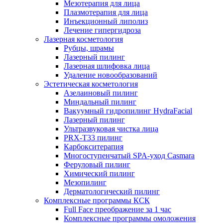
Мезотерапия для лица
Плазмотерапия для лица
Инъекционный липолиз
Лечение гипергидроза
Лазерная косметология
Рубцы, шрамы
Лазерный пилинг
Лазерная шлифовка лица
Удаление новообразований
Эстетическая косметология
Азелаиновый пилинг
Миндальный пилинг
Вакуумный гидропилинг HydraFacial
Лазерный пилинг
Ультразвуковая чистка лица
PRX-T33 пилинг
Карбокситерапия
Многоступенчатый SPA-уход Сasmara
Феруловый пилинг
Химический пилинг
Мезопилинг
Дерматологический пилинг
Комплексные программы КСК
Full Face преображение за 1 час
Комплексные программы омоложения